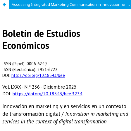
Assessing Integrated Marketing Communication in innovation-oriented organizations: a diagnostic approach for strategic alignment