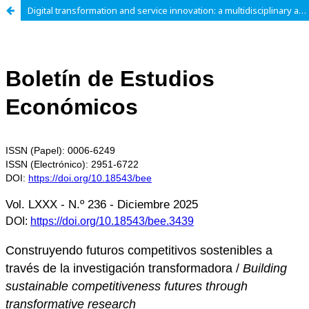
Digital transformation and service innovation: a multidisciplinary approach