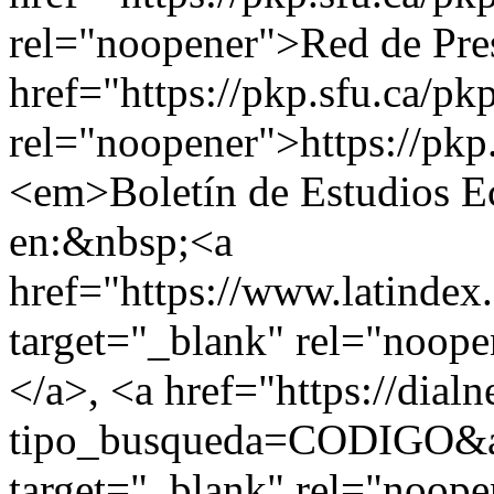
rel="noopener">Red de Pre
href="https://pkp.sfu.ca/pk
rel="noopener">https://pkp
<em>Boletín de Estudios E
en:&nbsp;<a
href="https://www.latindex.
target="_blank" rel="noop
</a>, <a href="https://dialne
tipo_busqueda=CODIGO&am
target="_blank" rel="noop