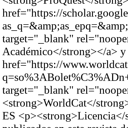
href="https://scholar.google
as_q=&amp;as_epq=&amp;
target="_blank" rel="noop
Académico</strong></a> y
href="https://www.worldcat
q=so%3ABolet%C3%ADn+d
target="_blank" rel="noope
<strong>WorldCat</strong
ES
<p><strong>Licencia</s