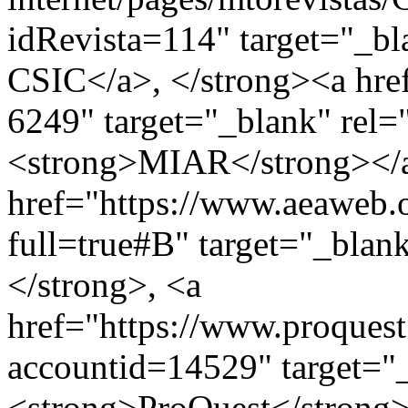
idRevista=114" target="_b
CSIC</a>, </strong><a href
6249" target="_blank" rel
<strong>MIAR</strong></a
href="https://www.aeaweb.or
full=true#B" target="_bla
</strong>, <a
href="https://www.proques
accountid=14529" target="
<strong>ProQuest</strong>