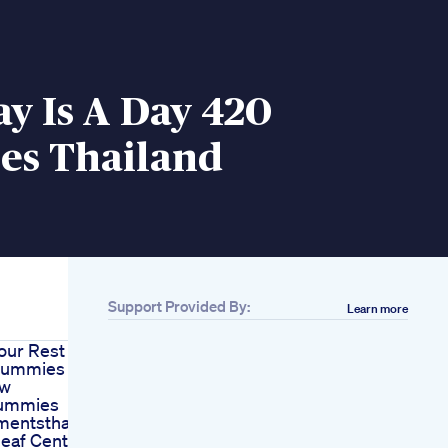
y Is A Day 420
s Thailand
Support Provided By:
Learn more
our Rest With
Gummies On
ow
ummies
mentsthatwork
eaf Center