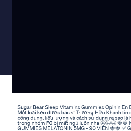
Sugar Bear Sleep Vitamins Gummies Opinin En 
Một loại kẹo được bác sĩ Trương Hữu Khanh tin 
công dụng, liều lượng và cách sử dụng ra sao là 
trong nhóm F0 bị mất ngủ luôn nha 🤩🤩🤩 
GUMMIES MELATONIN 5MG - 90 VIÊN 🍓🍓 ✅ GIÁ: