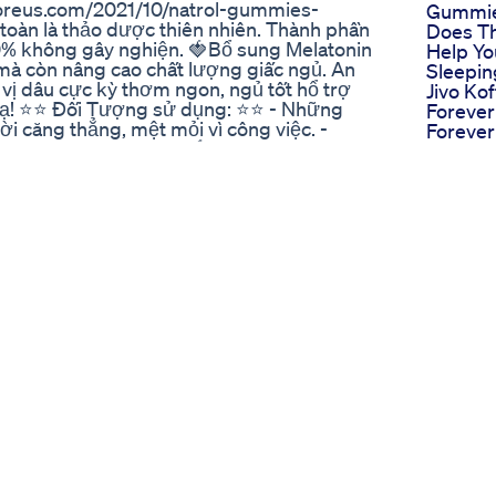
toreus.com/2021/10/natrol-gummies-
Gummi
oàn là thảo dược thiên nhiên. Thành phần
Does Th
00% không gây nghiện. 🍓Bổ sung Melatonin
Help Yo
 mà còn nâng cao chất lượng giấc ngủ. An
Sleepi
 vị dâu cực kỳ thơm ngon, ngủ tốt hổ trợ
Jivo Ko
ạ! ⭐️⭐️ Đối Tượng sử dụng: ⭐️⭐️ - Những
Forever
i căng thẳng, mệt mỏi vì công việc. -
Foreve
c và không sâu giấc. 🍓 Lưu ý: ❌ Ko dùng
Truspil
bác sĩ ) ❌ Ko dùng cho trẻ e dưới 12 tuổi.
Hemp A
Dùng 2 viên trước khi ngủ 30 phút để dễ
Foreve
Gummie
Oros C
ht's rest #sleepinggummies
Beware
Gummi
 to Use Safely​​
Ingredi
Cbd Or
Gummi
Our Lif
Gummie
Spring 
Ourlife
Gummie
Discoun
Sleep P
With T