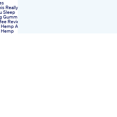
es
is Really
u Sleep
ng Gummies
ffee Review
 Hemp Avis
r Hemp
ot Forever
nmledelser
r Hemp
s Prix
bd Gummies
 Oros Cbd
es
ents Oros
os Cbd
es Amazon
e Cbd
s Reviews
Forward With
 Cbd
s Exclusive
t Inside
eacefully
hese