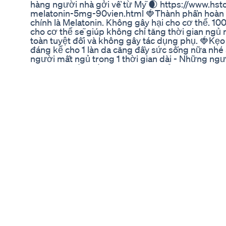
hàng người nhà gởi về từ Mỹ 🌒 https://www.hs
melatonin-5mg-90vien.html 🍓Thành phần hoàn t
chính là Melatonin. Không gây hại cho cơ thể. 1
cho cơ thể sẽ giúp không chỉ tăng thời gian ngủ
toàn tuyệt đối và không gây tác dụng phụ. 🍓Kẹo
đáng kể cho 1 làn da căng đầy sức sống nữa nhé 
người mất ngủ trong 1 thời gian dài - Những ngườ
Những người thức đêm không ngủ được, trằn trọ
cho mẹ bầu đang cho con bú ( cần có chỉ định của 
❌ Ko dùng quá liều quy định mỗi ngày. ⛔ HDSD: 
đưa bạn vào giấc ngủ và giấc ngủ được sâu hơn.
In-Depth: CBD Oil for Sleep Reviews
Try these natural sleep gummies for a great nig
#greatnightsleep
CBD for Autism: 3 Science-Backed Benefits & How