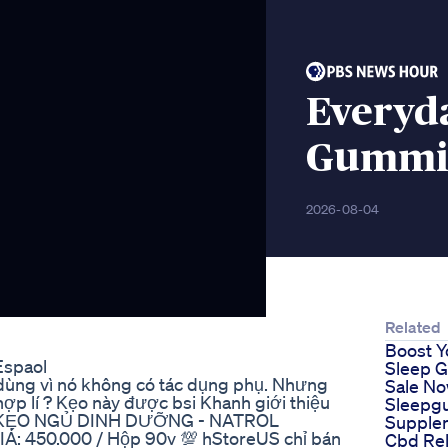
Everyda
Gummie
2026-08-04
Related
Boost Y
Espaol
Sleep 
dùng vì nó không có tác dụng phụ. Nhưng
Sale N
hợp lí ? Kẹo này được bsi Khanh giới thiệu
Sleepg
🍓 KẸO NGỦ DINH DƯỠNG - NATROL
Supple
 450.000 / Hộp 90v 💯 hStoreUS chỉ bán
Cbd Rel