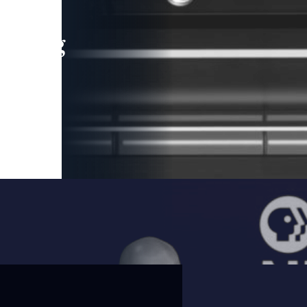
leading
 and