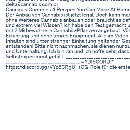
delta9cannabis.com.br
Cannabis Gummies 4 Recipes You Can Make At Hom
Der Anbau von Cannabis ist jetzt legal. Doch kann man
ohne Weiteres Cannabis anbauen oder braucht es daf
und extrem viel Wissen? Ich habe den Test gemach
mit 2 Mitbewohnern Cannabis-Pflanzen angebaut. Völ
Erfahrung und ohne teures Equipment. Alle im Video
Inhalten sind unter strenger Einhaltung geltender Ge
entstanden! Bitte nicht nachmachen, sie dienen nur z
und Unterhaltung. Ich bin Jan und ich hoffe sehr, dass
Selbstexperiment gefällt. ____________________________
________________________________ ◽️ *DISCORD:*
https://discord.gg/VYz8CRgU _(OG-Role für die ers
👑)_ ◽️ *Insta:* https://www.instagram.com/huntyourlimi
https://www.tiktok.com/@huntyourlimit ◽️ *Mail:*
huntyourlimit@gmail.com ___________________________
________________________________ Falls du mich unterstüt
PayPal: https://paypal.me/huntyourlimit
_______________________________ Musik:
__________________________________ Wenn hier nix steht
vergessen es einzutragen, falls du es wissen willst las
Kommentar da 😅 _____________________________ Shout
________________________________ ____________________
Timestamps: _______________________________ 00:00 In
Späte Blütephase 03:28 Cannabis trocknen 07:00 Ca