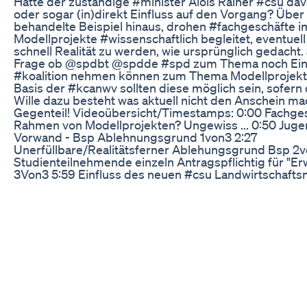
Hatte der zuständige #minister Alois Rainer #csu da
oder sogar (in)direkt Einfluss auf den Vorgang? Über
behandelte Beispiel hinaus, drohen #fachgeschäfte 
Modellprojekte #wissenschaftlich begleitet, eventuell
schnell Realität zu werden, wie ursprünglich gedacht. S
Frage ob @spdbt @spdde #spd zum Thema noch Einfl
#koalition nehmen können zum Thema Modellprojekte
Basis der #kcanwv sollten diese möglich sein, sofern 
Wille dazu besteht was aktuell nicht den Anschein ma
Gegenteil! Videoübersicht/Timestamps: 0:00 Fachge
Rahmen von Modellprojekten? Ungewiss ... 0:50 Juge
Vorwand - Bsp Ablehnungsgrund 1von3 2:27
Unerfüllbare/Realitätsferner Ablehungsgrund Bsp 2v
Studienteilnehmende einzeln Antragspflichtig für "E
3Von3 5:59 Einfluss des neuen #csu Landwirtschaftsm
Rainer? Quellen:
https://x.com/Was_geht_hier/status/1926908858401
https://x.com/Was_geht_hier/status/1926909851407
https://x.com/Was_geht_hier/status/1927402219072
Liken, Teilen & Abo hilft. Glocke an um nichts zu ver
die wichtigsten Ereignisse aus #politik #justiz &
#anbauvereinigungen #eigenanbau Branche zum T
möchtest den Kanal unterstützen? Jeder Support hilft,
Kanal-Support per YT-Kanalmitgliedschaft:
https://www.youtube.com/channel/UC59zoP92ceSY_