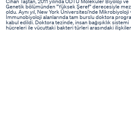
Cihan Taştan, 2011 yılında ODTÜ Moleküler Biyoloji ve
Genetik bölümünden "Yüksek Şeref" derecesiyle me
oldu. Aynı yıl, New York Üniversitesi’nde Mikrobiyoloji
İmmunobiyoloji alanlarında tam burslu doktora progr
kabul edildi. Doktora tezinde, insan bağışıklık sistemi
hücreleri ile vücuttaki bakteri türleri arasındaki ilişkiler
inceledi ve Eylül 2017’de Ph.D. (Doktora) unvanını aldı
yılında, The Jackson Laboratory Genomic Medicine
Enstitüsü’nde Pre-Doctoral Associate olarak görev ya
CRISPR genom modifikasyonu tekniklerini geliştirme
projesinde çalıştı. Bu çalışmaların ardından, 2017-2020 
arasında Acıbadem LabCell Hücre Laboratuvarı’nda 
Birim Sorumlusu olarak, kanser türlerine karşı genetiğ
değiştirilmiş CAR-T hücre terapileri ve Duchenne Mus
Distrofi gibi genetik hastalıklar için tedaviler geliştirdi.
Sentetik biyoloji, genetik mühendisliği ve moleküler bi
alanlarında geniş bir bilgi birikimi ve deneyime sahipti
anda, uluslararası nadir hastalıklar genetik tedavi yarı
(radichal.com) ve DNA tabanlı kriptoloji, DNA barkodl
sağlık hizmetleri ile blockchain teknolojisini birleştiren
platformlar geliştiren hiDNA girişiminin (hi-dna.com)
direktörüdür. Ayrıca, CRISPR gen mühendisliği
teknolojilerinin geliştirilmesi ve eğitimine odaklanan
Valley (crisprvalley.com) girişiminin direktörlüğünü
yürütmektedir. Cihan Taştan, aynı zamanda Üsküdar