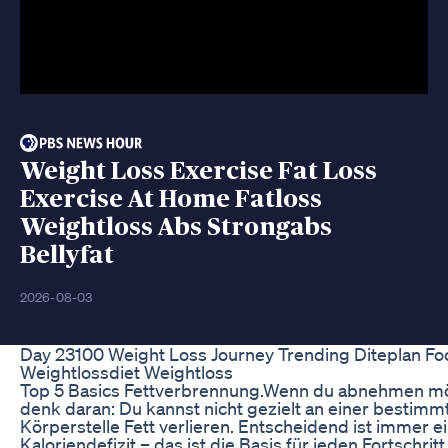
Weight Loss Exercise Fat Loss
Exercise At Home Fatloss
Weightloss Abs Strongabs
Bellyfat
2026-08-03
Day 23100 Weight Loss Journey Trending Diteplan Fo
Weightlossdiet Weightloss
Top 5 Basics Fettverbrennung.Wenn du abnehmen mö
denk daran: Du kannst nicht gezielt an einer bestimm
Körperstelle Fett verlieren. Entscheidend ist immer e
Kaloriendefizit – das ist die Basis für jeden Fortschrit