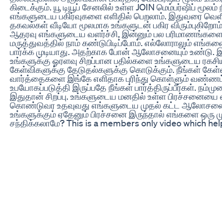
கிடைக்கும். யூ டியூப் சேனலில் உள்ள JOIN மெம்பர்ஷிப் மூலம் 
எங்களுடைய பகிர்வுகளை எளிதில் பெறலாம். இதுவரை வெளி 
தகவல்கள் வீடியோ மூலமாக உங்களுடன் பகிர விரும்புகிறோ
ஆதரவு எங்களுடைய வளர்ச்சி, இன்னும் பல பரிமாணங்களை
மருத்துவத்தில் நாம் கண்டுபிடிப்போம். எல்லோராலும் எங்களை
பார்க்க முடியாது. அதற்காக போன் ஆலோசனையும் உண்டு. இ
உங்களுக்கு ஓரளவு சிறப்பான பதில்களை உங்களுடைய ரகச
கேள்விகளுக்கு தேடுதல்களுக்கு கொடுக்கும். நீங்கள் கேள்
வார்த்தைகளை இங்கே எளிதாக புரிந்து கொள்ளும் வண்ணம்
உபயோகப்படுத்தி இருப்பதே நீங்கள் பார்த்திருப்பீர்கள். நம்ம
இதுதான் சிறப்பு. உங்களுடைய மனதில் உள்ள பிரச்சனையை
கொண்டுவர உதவுவது எங்களுடைய முதல் கட்ட ஆலோசனை
உங்களுக்கும் ஏதேனும் பிரச்சனை இருந்தால் எங்களை ஒரு ம
சந்திக்கலாமே? This is a members only video which hel
and all the men around the world to understand about 
You can know about the types of infection one get dur
sexual life. You will be informed about the east infectio
paraphimosis, tight for skin, bad smelling penis, disc
penis, penile wart and many more. Please join the me
the future videos about sexual medicine and sexual in
post your comments and suggestions for the future v
Subscribe to our channel so that you will know when w
next video. Thank you. உறுப்பு வளைவு, ஆண் ஹார்மோன், 
vaginismus Best Sexologist Coimbatore. Call 900345
appointment. Maximize Your Testosterone in 2025 Wi