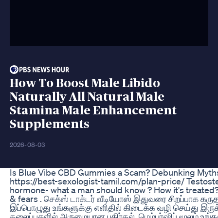
How To Boost Male Libido
Naturally All Natural Male
Stamina Male Enhancement
Supplements
2026-08-03
Is Blue Vibe CBD Gummies a Scam? Debunking Myths
https://best-sexologist-tamil.com/plan-price/ Testost
hormone- what a man should know ? How it's treated
& fears . செக்ஸ் டாக்டர் வீடியோஸ் இதுவரை சிறப்பாக கரு
இப்பொழுது உங்களுக்கு எளிதில் கிடைக்க வழி செய்து இருக
தலைப்புகளில் அருமையான பகிர்தல், மெம்பர்ஷிப் மூலம் உங்க