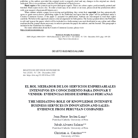
publisher or the author; provided the original work is properly cited and any changes to the original are clearly 
indicated. This is in accordance with the OAI definition of Open Access.
Hard copies 
of the journal can be provided upon request. These are colour copies, professionally printed and 
finished. Hard copies incur a fee. To order a hard copy of an article or an issue, please email the production editor 
with your request (<
beejournal@deusto.es
>).
When authors submit a paper for reviewing and publishing, they retain their 
copyright
, but they automatically 
agree to grant non-exclusive publishing rights to the Publisher and agree that the paper will be published under a 
Creative  Commons  licence,  if  the  paper  is  accepted  for  publication. Authors  are  encouraged  to  read  their  rights 
carefully. We believe this approach ensures a fair arrangement for both parties. The licence granted allows the Publisher 
to edit and typeset the paper, which will be included in a forthcoming issue and distributed in any online and offline 
medium that the journal deems necessary in order to promote the paper, the authors, and the Journal. This paragraph is 
included in the Guidelines for Authors.
For more information about the Creative Commons Licence, please visit: 
https://creativecommons.o
r
g
.
Boletín de Estudios Económicos
ISSN (Papel): 0006-6249  •  ISSN (Electrónico): 2951-6722  •  Vol LXXX - N.º 236 - Diciembre 2025, págs. 109-126 
https://bee.revistas.deusto.es
DEUSTO  BUSINESS ALUMNI
BOLETIN DE ESTUDIOS ECONOMICOS
Vol. LXXX - N.º 236 - Diciembre 2025
doi: 
https://doi.org/10.18543/bee.3229
EL ROL MEDIADOR DE LOS SERVICIOS EMPRESARIALES 
INTENSIVOS EN CONOCIMIENTO PARA INNOVAR Y 
VENDER: EVIDENCIAS DESDE EMPRESAS PERUANAS
THE MEDIATING ROLE OF KNOWLEDGE INTENSIVE 
BUSINESS SERVICES IN INNOVATION AND SALES: 
EVIDENCE FROM PERUVIAN COMPANIES
Jean Pierre Seclen-Luna*
Pontifical Catholic University of Peru
Jubalt Alvarez Salazar**
Pontifical Catholic University of Peru
Christian A. Cancino***
University of Chile