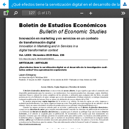
¿Qué efectos tiene la servitización digital en el desarrollo de la investigación cualitativa online? Una aproximación exploratoria