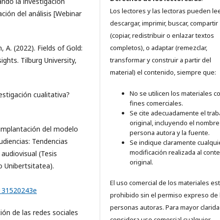
ando la investigación
Los lectores y las lectoras pueden lee
ación del análisis [Webinar
descargar, imprimir, buscar, compartir
(copiar, redistribuir o enlazar textos
 A. (2022). Fields of Gold:
completos), o adaptar (remezclar,
ghts. Tilburg University,
transformar y construir a partir del
material) el contenido, siempre que:
No se utilicen los materiales c
estigación cualitativa?
fines comerciales.
Se cite adecuadamente el trab
original, incluyendo el nombre
la implantación del modelo
persona autora y la fuente.
audiencias: Tendencias
Se indique claramente cualqui
modificación realizada al cont
audiovisual (Tesis
original.
o Unibertsitatea).
El uso comercial de los materiales es
2131520243e
prohibido sin el permiso expreso de 
personas autoras. Para mayor clarida
ción de las redes sociales
considera uso comercial cualquier