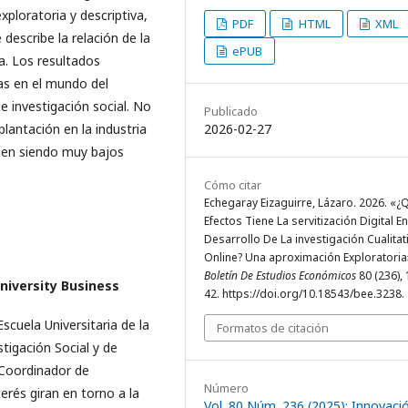
xploratoria y descriptiva,
PDF
HTML
XML
 describe la relación de la
ePUB
a. Los resultados
as en el mundo del
e investigación social. No
Publicado
lantación en la industria
2026-02-27
guen siendo muy bajos
Cómo citar
Echegaray Eizaguirre, Lázaro. 2026. «¿
Efectos Tiene La servitización Digital En
Desarrollo De La investigación Cualitat
Online? Una aproximación Exploratoria
Boletín De Estudios Económicos
80 (236), 
niversity Business
42. https://doi.org/10.18543/bee.3238.
scuela Universitaria de la
Formatos de citación
tigación Social y de
Coordinador de
Número
erés giran en torno a la
Vol. 80 Núm. 236 (2025): Innovaci