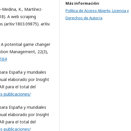
Más información
:
-Medina, K., Martínez-
Política de Acceso Abierto, Licencia y
18). A web scraping
Derechos de Autor/a
 (arXiv:1803.09875). arXiv.
g: A potential game changer
ation Management, 22(3),
0164
 para España y mundiales
ual elaborado por Insight
 para el total del
as-publicaciones/
 para España y mundiales
ual elaborado por Insight
 para el total del
as-publicaciones/