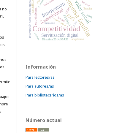
empresa familiar
coaching
influencia
ética
valor social
rentabilidad
información sobre sostenibilidad
Sucesor
Innovación
ta no
España
Sostenibilidad
GEM
ecosistema
ESG
stock
21.
Arraigo
bancos
rendimiento
ASG
mentoría
Competitividad
carteras
Servitización digital
los
adaptación
Directiva 2014/95/UE
jos
chos
Información
los
Para lectores/as
permite
Para autores/as
Para bibliotecarios/as
abajos
empre
e
Número actual