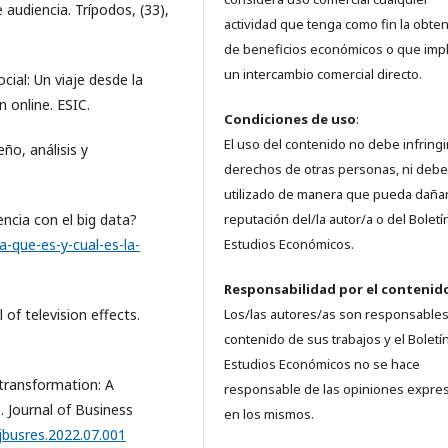
audiencia. Trípodos, (33),
actividad que tenga como fin la obte
de beneficios económicos o que imp
un intercambio comercial directo.
ocial: Un viaje desde la
n online. ESIC.
Condiciones de uso
:
El uso del contenido no debe infringi
eño, análisis y
derechos de otras personas, ni debe
utilizado de manera que pueda dañar
encia con el big data?
reputación del/la autor/a o del Boletí
a-que-es-y-cual-es-la-
Estudios Económicos.
Responsabilidad
por el contenid
 of television effects.
Los/las autores/as son responsables
contenido de sus trabajos y el Boletí
Estudios Económicos no se hace
l transformation: A
responsable de las opiniones expre
. Journal of Business
en los mismos.
.jbusres.2022.07.001