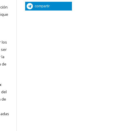
compartir
nción
lique
r los
 ser
 la
n de
o
:
 del
n de
sadas