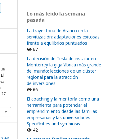
Lo más leído la semana
pasada
La trayectoria de Aranco en la
servitización: adaptaciones exitosas
frente a equilibrios puntuados
67
La decisión de Tesla de instalar en
Monterrey la gigafábrica más grande
Qué
del mundo: lecciones de un clúster
 El
regional para la atracción
iva
de inversiones
».
66
127-
El coaching y la mentoría como una
herramienta para potenciar el
emprendimiento desde las familias
empresarias y las universidades
Specificities and symbiosis
42
ón en