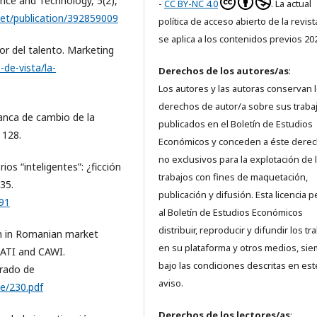
ence and Technology, 5(2),
-
CC BY-NC 4.0
. La actual
net/publication/392859009
política de acceso abierto de la revis
se aplica a los contenidos previos 20
lor del talento. Marketing
de-vista/la-
Derechos de los autores/as
:
Los autores y las autoras conservan 
derechos de autor/a sobre sus traba
lanca de cambio de la
publicados en el Boletín de Estudios
 128.
Económicos y conceden a éste dere
no exclusivos para la explotación de 
ios “inteligentes”: ¿ficción
trabajos con fines de maquetación,
35.
publicación y difusión. Esta licencia 
591
al Boletín de Estudios Económicos
distribuir, reproducir y difundir los tr
ion in Romanian market
en su plataforma y otros medios, si
CATI and CAWI.
bajo las condiciones descritas en est
rado de
aviso.
e/230.pdf
Derechos de los lectores/as
: