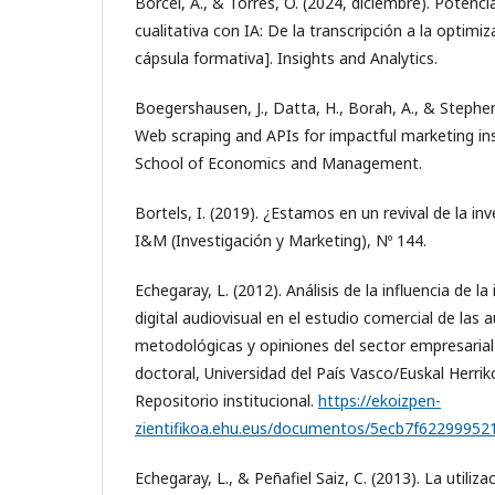
Borcel, A., & Torres, O. (2024, diciembre). Potenci
cualitativa con IA: De la transcripción a la optimiz
cápsula formativa]. Insights and Analytics.
Boegershausen, J., Datta, H., Borah, A., & Stephen,
Web scraping and APIs for impactful marketing insi
School of Economics and Management.
Bortels, I. (2019). ¿Estamos en un revival de la inv
I&M (Investigación y Marketing), Nº 144.
Echegaray, L. (2012). Análisis de la influencia de 
digital audiovisual en el estudio comercial de las 
metodológicas y opiniones del sector empresarial 
doctoral, Universidad del País Vasco/Euskal Herrik
Repositorio institucional.
https://ekoizpen-
zientifikoa.ehu.eus/documentos/5ecb7f6229995
Echegaray, L., & Peñafiel Saiz, C. (2013). La utiliza