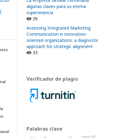
La empresa familiar centenaria:
algunas claves para su eterna
l
supervivencia
39
Assessing Integrated Marketing
Communication in innovation-
oriented organizations: a diagnostic
approach for strategic alignment
ness
33
Verificador de plagio
onal
ta
es
Palabras clave
ional
fondos ISR