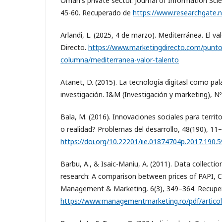
Oman's private sector. Journal of Information Sci
45-60. Recuperado de
https://www.researchgate.
Arlandi, L. (2025, 4 de marzo). Mediterránea. El va
Directo.
https://www.marketingdirecto.com/punto-
columna/mediterranea-valor-talento
Atanet, D. (2015). La tecnología digitasl como pa
investigación. I&M (Investigación y marketing), Nº
Bala, M. (2016). Innovaciones sociales para territor
o realidad? Problemas del desarrollo, 48(190), 11–
https://doi.org/10.22201/iie.01874704p.2017.190.
Barbu, A., & Isaic-Maniu, A. (2011). Data collect
research: A comparison between prices of PAPI, 
Management & Marketing, 6(3), 349–364. Recupe
https://www.managementmarketing.ro/pdf/articol