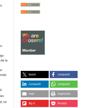
r,
on
ajo
 de la
er
enido
tweet
compartir
compartir
compartir
tá
mail
impresión
las
d, se
flip it
Pocket