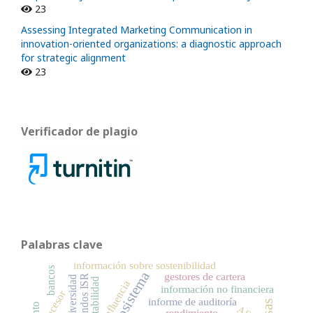
23
Assessing Integrated Marketing Communication in
innovation-oriented organizations: a diagnostic approach
for strategic alignment
23
Verificador de plagio
Palabras clave
información sobre sostenibilidad
bancos
ecosistema
gestores de cartera
fondos ISR
universidad
rentabilidad
influencia
información no financiera
Sucesor
informe de auditoría
rendimiento