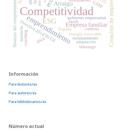
Creación de empresas
finanzas del comportamiento
ASG
GEM
Arraigo
Competitividad
emprendimiento
gobierno empresarial
ESG
Directiva 2014/95/UE
stock
Empresa familiar
mentoría
carteras
España
coaching
energía renovable
enraizamiento
ética
adaptación
liderazgo
Información
Para lectores/as
Para autores/as
Para bibliotecarios/as
Número actual