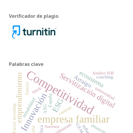
Verificador de plagio
Palabras clave
Competitividad
ecosistema
fondos ISR
Servitización digital
emprendimiento
Arraigo
coaching
bancos
stock
universidad
Innovación
España
ESG
rentabilidad
Factor investing
ASG
carteras
empresa familiar
rendimiento
GEM
emancipación.
influencia
Sucesor
ética