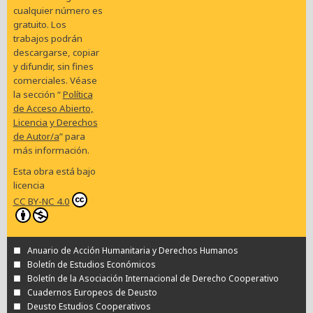
cualquier número es
gratuito. Los
trabajos podrán
descargarse, copiar
y difundir, sin fines
comerciales. Véase
la sección “
Política
de Acceso Abierto,
Licencia y Derechos
de Autor/a
” para
más información.
Esta obra está bajo
licencia
CC BY-NC 4.0
Anuario de Acción Humanitaria y Derechos Humanos
Boletín de Estudios Económicos
Boletín de la Asociación Internacional de Derecho Cooperativo
Cuadernos Europeos de Deusto
Deusto Estudios Cooperativos