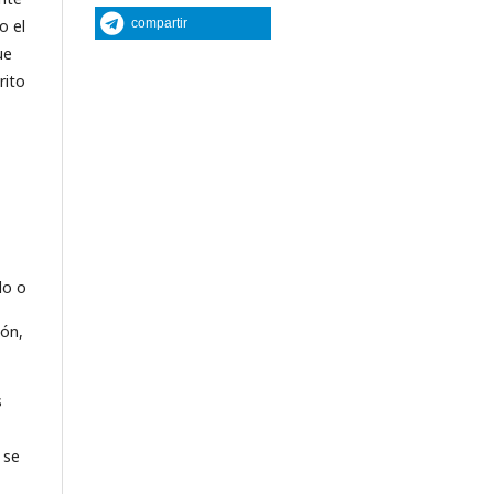
o el
compartir
ue
rito
do o
ión,
s
 se