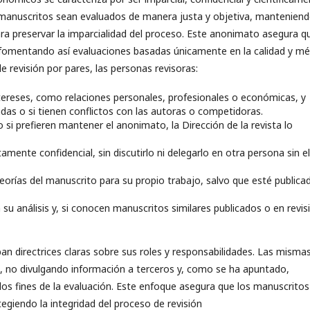
s manuscritos sean evaluados de manera justa y objetiva, manteniend
ra preservar la imparcialidad del proceso. Este anonimato asegura q
as, fomentando así evaluaciones basadas únicamente en la calidad y mé
de revisión por pares, las personas revisoras:
ntereses, como relaciones personales, profesionales o económicas, y
cadas o si tienen conflictos con las autoras o competidoras.
 si prefieren mantener el anonimato, la Dirección de la revista lo
mente confidencial, sin discutirlo ni delegarlo en otra persona sin el
teorías del manuscrito para su propio trabajo, salvo que esté publica
 su análisis y, si conocen manuscritos similares publicados o en revis
ban directrices claras sobre sus roles y responsabilidades. Las misma
d, no divulgando información a terceros y, como se ha apuntado,
los fines de la evaluación. Este enfoque asegura que los manuscritos
giendo la integridad del proceso de revisión