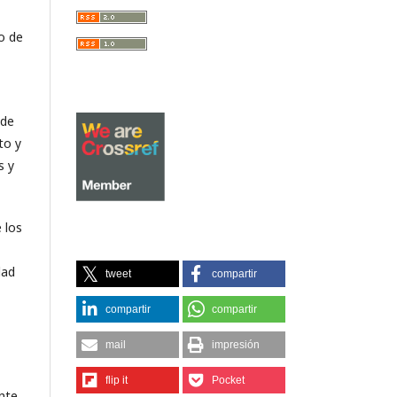
o de
 de
to y
s y
 los
dad
tweet
compartir
compartir
compartir
mail
impresión
flip it
Pocket
ente