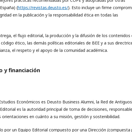
mejores prácticas recomendadas por COPE y adoptadas por otras
(España) (
https://revistas.deusto.es/
). Esto incluye un firme comprom
egridad en la publicación y la responsabilidad ética en todas las
trega, el flujo editorial, la producción y la difusión de los contenidos
digo ético, las demás políticas editoriales de BEE y a sus directric
fianza, el respeto y el apoyo de la comunidad académica.
o y financiación
e Estudios Económicos es Deusto Business Alumni, la Red de Antiguos
itorial es la autoridad principal de toma de decisiones, responsabl
des orientaciones en cuánto a su misión, gestión y sostenibilidad.
do por un Equipo Editorial compuesto por una Dirección (compuesta 