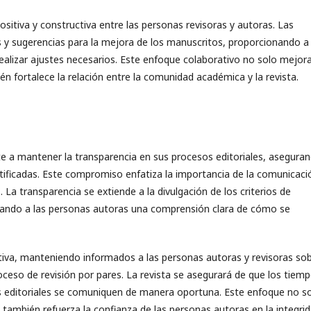
itiva y constructiva entre las personas revisoras y autoras. Las
s y sugerencias para la mejora de los manuscritos, proporcionando a 
alizar ajustes necesarios. Este enfoque colaborativo no solo mejora
ién fortalece la relación entre la comunidad académica y la revista.
 a mantener la transparencia en sus procesos editoriales, asegura
ustificadas. Este compromiso enfatiza la importancia de la comunicaci
 La transparencia se extiende a la divulgación de los criterios de
ionando a las personas autoras una comprensión clara de cómo se
tiva, manteniendo informados a las personas autoras y revisoras so
oceso de revisión por pares. La revista se asegurará de que los tiem
es editoriales se comuniquen de manera oportuna. Este enfoque no s
ue también refuerza la confianza de las personas autoras en la integri