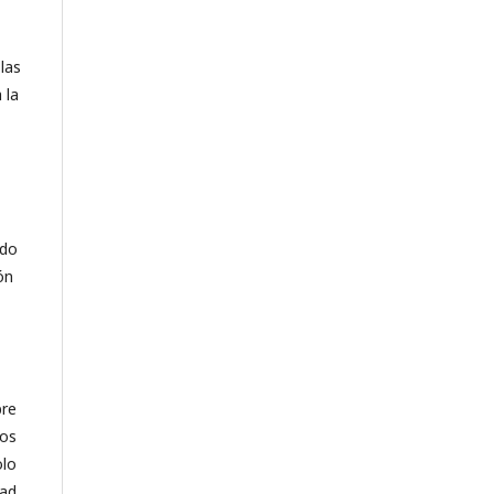
las
 la
ndo
ón
bre
pos
olo
dad