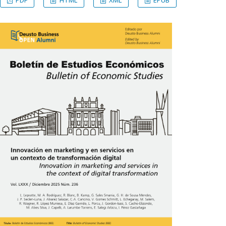
PDF
HTML
XML
EPUB