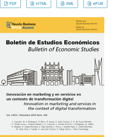
PDF
HTML
XML
ePUB