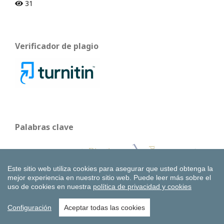
31
Verificador de plagio
Palabras clave
valor social
rentabilidad
propuesta Directiva
empresas energéticas
rendimiento
ecosistema
coaching
ética
stock
Este sitio web utiliza cookies para asegurar que usted obtenga la
ASG
Sostenibilidad
GEM
mejor experiencia en nuestro sitio web.
Puede leer más sobre el
fondos ISR
influencia
uso de cookies en nuestra
política de privacidad y cookies
Innovación
emprendimiento
Configuración
Aceptar todas las cookies
empresa familiar