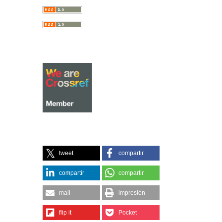
tweet
compartir
compartir
compartir
mail
impresión
flip it
Pocket