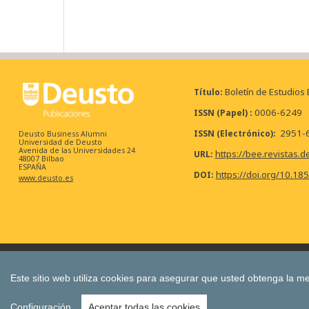
Boletín de Estudios
Título
0006-6249
ISSN (Papel)
2951-
ISSN (Electrónico)
Deusto Business Alumni
Universidad de Deusto
Avenida de las Universidades 24
https://bee.revistas.d
URL
48007 Bilbao
ESPAÑA
https://doi.org/10.18
DOI
www.deusto.es
Anuario de Acción Humanitaria y Derechos Humanos
Bolet
Deusto Estudios Cooperativos
Estudios de Deusto
Este sitio web utiliza cookies para asegurar que usted obtenga la me
Todas las Revistas Científicas de Deusto en O
Configuración
Aceptar todas las cookies