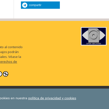
compartir
to al contenido
abajos podrán
iales. Véase la
 Derechos de
erecho Cooperativo
Cuadernos Europeos de Deusto
ion
cookies en nuestra
política de privacidad y cookies
Deusto