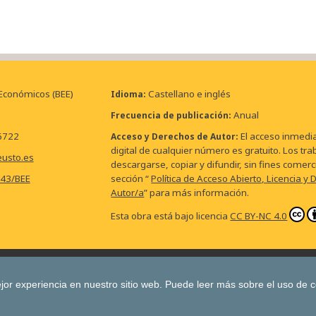
 Económicos (BEE)
Castellano e inglés
Idioma
Anual
Frecuencia de publicación
6722
El acceso inmedia
Acceso y Derechos de Autor
digital de cualquier número es gratuito. Los tr
eusto.es
descargarse, copiar y difundir, sin fines comerc
543/BEE
sección “
Política de Acceso Abierto, Licencia y
Autor/a
” para más información.
Esta obra está bajo licencia
CC BY-NC 4.0
ín de Estudios Económicos
Boletín de la Asociación Internacional de D
Revista Deusto de Derechos Humanos
Tuning Journal for Higher Educat
jor experiencia en nuestro sitio web.
Puede leer más sobre el uso de 
JS
Todas las publicaciones de la Universidad de 