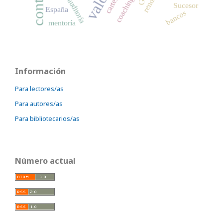
carteras
coaching
Sucesor
España
bancos
mentoría
Información
Para lectores/as
Para autores/as
Para bibliotecarios/as
Número actual