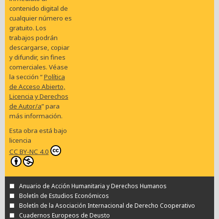
contenido digital de
cualquier número es
gratuito. Los
trabajos podrán
descargarse, copiar
y difundir, sin fines
comerciales. Véase
la sección “
Política
de Acceso Abierto,
Licencia y Derechos
de Autor/a
” para
más información.
Esta obra está bajo
licencia
CC BY-NC 4.0
Anuario de Acción Humanitaria y Derechos Humanos
Boletín de Estudios Económicos
Boletín de la Asociación Internacional de Derecho Cooperativo
Cuadernos Europeos de Deusto