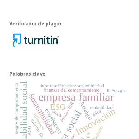
Verificador de plagio
Palabras clave
contabilidad social
sesgos de comportamiento
información sobre sostenibilidad
finanzas del comportamiento
liderazgo
empresa familiar
Sostenibilidad
Arraigo
fondos ISR
ESG
rentabilidad
Innovación
ecosistema
ética
valor social
stock
influencia
informe de auditoría
rendimiento
ASG
GEM