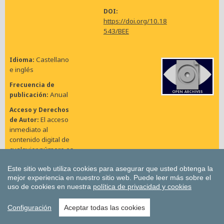
DOI
https://doi.org/10.18
543/BEE
Castellano
Idioma
e inglés
Frecuencia de
Anual
publicación
Acceso y Derechos
El acceso
de Autor
inmediato al
contenido digital de
cualquier número es
gratuito. Los
Este sitio web utiliza cookies para asegurar que usted obtenga la
trabajos podrán
mejor experiencia en nuestro sitio web.
Puede leer más sobre el
descargarse, copiar
uso de cookies en nuestra
política de privacidad y cookies
y difundir, sin fines
comerciales. Véase
Configuración
Aceptar todas las cookies
la sección “
Política
de Acceso Abierto,