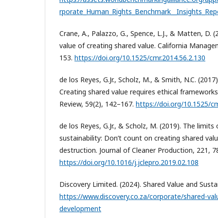
rporate_Human_Rights_Benchmark__Insights_Rep
Crane, A., Palazzo, G., Spence, L.J., & Matten, D. 
value of creating shared value. California Manage
153.
https://doi.org/10.1525/cmr.2014.56.2.130
de los Reyes, G.Jr., Scholz, M., & Smith, N.C. (201
Creating shared value requires ethical framework
Review, 59(2), 142–167.
https://doi.org/10.1525/c
de los Reyes, G.Jr., & Scholz, M. (2019). The limits
sustainability: Don’t count on creating shared val
destruction. Journal of Cleaner Production, 221, 
https://doi.org/10.1016/j.jclepro.2019.02.108
Discovery Limited. (2024). Shared Value and Sust
https://www.discovery.co.za/corporate/shared-val
development