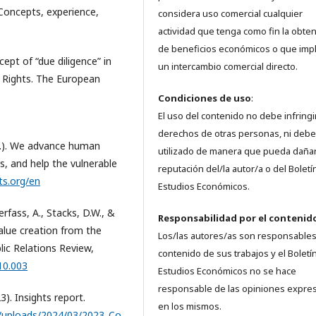
: Concepts, experience,
considera uso comercial cualquier
actividad que tenga como fin la obte
de beneficios económicos o que imp
ept of “due diligence” in
un intercambio comercial directo.
 Rights. The European
Condiciones de uso
:
El uso del contenido no debe infringi
derechos de otras personas, ni debe
d.). We advance human
utilizado de manera que pueda dañar
s, and help the vulnerable
reputación del/la autor/a o del Boletí
ts.org/en
Estudios Económicos.
rfass, A., Stacks, D.W., &
Responsabilidad
por el contenid
value creation from the
Los/las autores/as son responsables
blic Relations Review,
contenido de sus trabajos y el Boletí
.10.003
Estudios Económicos no se hace
responsable de las opiniones expre
. Insights report.
en los mismos.
p/uploads/2024/03/2023_Co