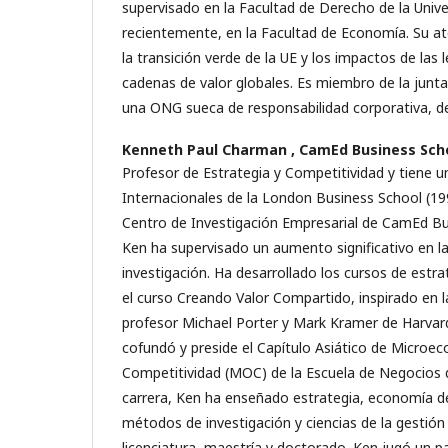
supervisado en la Facultad de Derecho de la Univ
recientemente, en la Facultad de Economía. Su at
la transición verde de la UE y los impactos de las l
cadenas de valor globales. Es miembro de la junt
una ONG sueca de responsabilidad corporativa, 
Kenneth Paul Charman ,
CamEd Business Sch
Profesor de Estrategia y Competitividad y tiene 
Internacionales de la London Business School (19
Centro de Investigación Empresarial de CamEd B
Ken ha supervisado un aumento significativo en la 
investigación. Ha desarrollado los cursos de estr
el curso Creando Valor Compartido, inspirado en l
profesor Michael Porter y Mark Kramer de Harvar
cofundó y preside el Capítulo Asiático de Microe
Competitividad (MOC) de la Escuela de Negocios 
carrera, Ken ha enseñado estrategia, economía 
métodos de investigación y ciencias de la gestión
licenciatura, maestría y doctorado. Ken jugó un pa