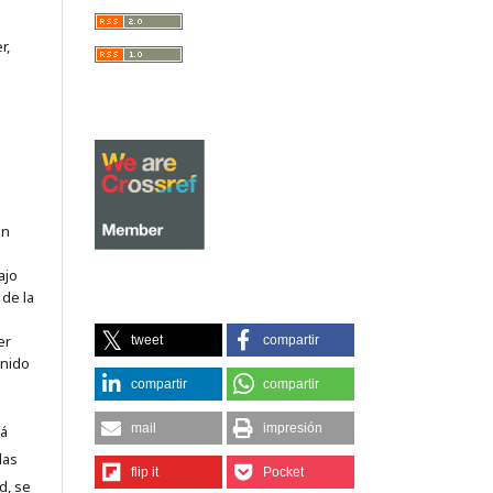
r,
on
ajo
 de la
er
tweet
compartir
enido
compartir
compartir
mail
impresión
tá
las
flip it
Pocket
d, se