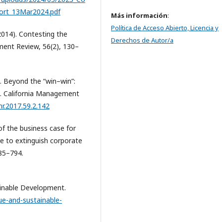
ort_13Mar2024.pdf
Más información
:
Política de Acceso Abierto, Licencia y
(2014). Contesting the
Derechos de Autor/a
ment Review, 56(2), 130–
7). Beyond the “win–win”:
s. California Management
mr.2017.59.2.142
 of the business case for
ue to extinguish corporate
785–794.
ainable Development.
ue-and-sustainable-