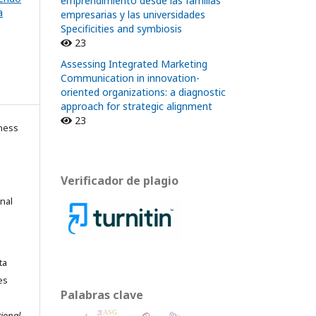
emprendimiento desde las familias
a
empresarias y las universidades
Specificities and symbiosis
23
Assessing Integrated Marketing
Communication in innovation-
oriented organizations: a diagnostic
approach for strategic alignment
23
ness
Verificador de plagio
onal
ta
es
Palabras clave
ASG
ional