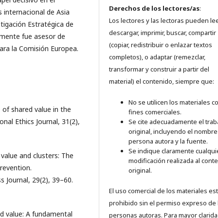
Derechos de los lectores/as
:
 internacional de Asia
Los lectores y las lectoras pueden lee
stigación Estratégica de
descargar, imprimir, buscar, compartir
rmente fue asesor de
(copiar, redistribuir o enlazar textos
para la Comisión Europea.
completos), o adaptar (remezclar,
transformar y construir a partir del
material) el contenido, siempre que:
No se utilicen los materiales c
 of shared value in the
fines comerciales.
nal Ethics Journal, 31(2),
Se cite adecuadamente el trab
original, incluyendo el nombre
persona autora y la fuente.
Se indique claramente cualqui
d value and clusters: The
modificación realizada al cont
prevention.
original.
 Journal, 29(2), 39–60.
El uso comercial de los materiales es
prohibido sin el permiso expreso de 
ed value: A fundamental
personas autoras. Para mayor clarida