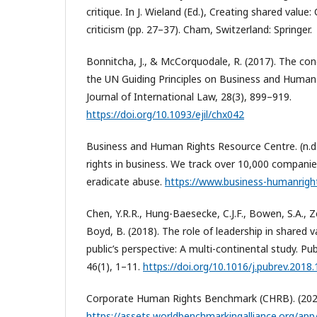
critique. In J. Wieland (Ed.), Creating shared value
criticism (pp. 27–37). Cham, Switzerland: Springer.
Bonnitcha, J., & McCorquodale, R. (2017). The conc
the UN Guiding Principles on Business and Human
Journal of International Law, 28(3), 899–919.
https://doi.org/10.1093/ejil/chx042
Business and Human Rights Resource Centre. (n.
rights in business. We track over 10,000 companie
eradicate abuse.
https://www.business-humanrigh
Chen, Y.R.R., Hung-Baesecke, C.J.F., Bowen, S.A., Ze
Boyd, B. (2018). The role of leadership in shared 
public’s perspective: A multi-continental study. Pu
46(1), 1–11.
https://doi.org/10.1016/j.pubrev.2018
Corporate Human Rights Benchmark (CHRB). (2023)
https://assets.worldbenchmarkingalliance.org/ap