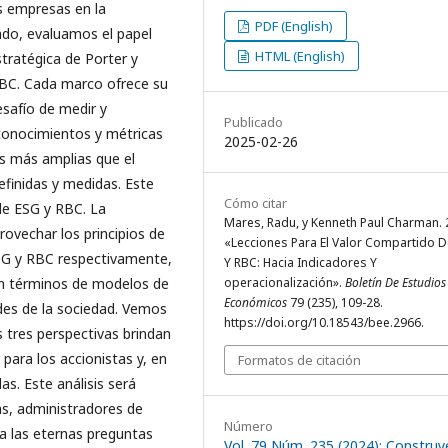
s empresas en la
PDF (English)
ado, evaluamos el papel
HTML (English)
stratégica de Porter y
RBC. Cada marco ofrece su
esafío de medir y
Publicado
conocimientos y métricas
2025-02-26
es más amplias que el
efinidas y medidas. Este
Cómo citar
 de ESG y RBC. La
Mares, Radu, y Kenneth Paul Charman. 
rovechar los principios de
«Lecciones Para El Valor Compartido 
ESG y RBC respectivamente,
Y RBC: Hacia Indicadores Y
en términos de modelos de
operacionalización».
Boletín De Estudios
Económicos
79 (235), 109-28.
ades de la sociedad. Vemos
https://doi.org/10.18543/bee.2966.
s tres perspectivas brindan
para los accionistas y, en
Formatos de citación
s. Este análisis será
as, administradores de
Número
a las eternas preguntas
Vol. 79 Núm. 235 (2024): Constru