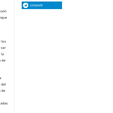
compartir
nción
lique
r los
 ser
 la
n de
o
:
 del
n de
sadas