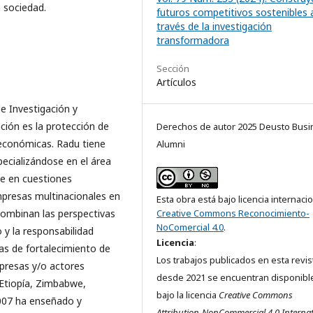
a sociedad.
futuros competitivos sostenibles 
través de la investigación
transformadora
Sección
Artículos
e Investigación y
ación es la protección de
Derechos de autor 2025 Deusto Busi
 económicas. Radu tiene
Alumni
ecializándose en el área
e en cuestiones
mpresas multinacionales en
Esta obra está bajo licencia internaci
 combinan las perspectivas
Creative Commons Reconocimiento-
NoComercial 4.0
.
 y la responsabilidad
Licencia
:
as de fortalecimiento de
Los trabajos publicados en esta revis
presas y/o actores
desde 2021 se encuentran disponibl
Etiopía, Zimbabwe,
bajo la licencia
Creative Commons
2007 ha enseñado y
Attribution-NonCommercial 4.0 Internat