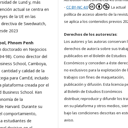
ersidad de Lund y, más
-
CC BY-NC 4.0
. La actual
ención actual se centra en
política de acceso abierto de la revis
eyes de la UE en las
se aplica a los contenidos previos 20
a directiva de Swedwatch,
desde 2023
Derechos de los autores/as
:
Los autores y las autoras conservan 
ool, Phnom Penh
derechos de autor/a sobre sus traba
un doctorado en Negocios
publicados en el Boletín de Estudios
94-98). Como director del
Económicos y conceden a éste dere
usiness School, Camboya,
no exclusivos para la explotación de 
cantidad y calidad de la
trabajos con fines de maquetación,
ategia para CamEd, incluido
publicación y difusión. Esta licencia 
a plataforma creada por el
al Boletín de Estudios Económicos
d Business School. Ken
distribuir, reproducir y difundir los tr
conomía de la
en su plataforma y otros medios, si
de Harvard. Durante su
bajo las condiciones descritas en est
del comportamiento,
aviso.
 a estudiantes de
pel decisivo en el