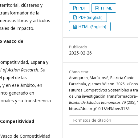
erritorial, clústeres y
PDF
HTML
l transformador de la
PDF (English)
erosos libros y artículos
HTML (English)
onales de impacto.
to Vasco de
Publicado
2025-02-26
Competitividad, España y
l of Action Research
. Su
Cómo citar
l papel de las
Aranguren, María José, Patricia Canto
Farachala, y James Wilson. 2025. «Cons
l, y en ese ámbito, en
Futuros Competitivos Sostenibles a tr
ento generado en
de una investigación Transformadora»
oriales y su transferencia
Boletín De Estudios Económicos
79 (235), 
https://doi.org/10.18543/bee.3185.
Formatos de citación
 Competitividad
o Vasco de Competitividad