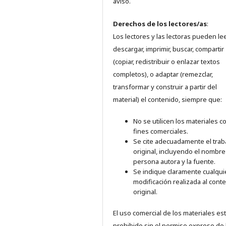
aviso.
Derechos de los lectores/as
:
Los lectores y las lectoras pueden lee
descargar, imprimir, buscar, compartir
(copiar, redistribuir o enlazar textos
completos), o adaptar (remezclar,
transformar y construir a partir del
material) el contenido, siempre que:
No se utilicen los materiales c
fines comerciales.
Se cite adecuadamente el trab
original, incluyendo el nombre
persona autora y la fuente.
Se indique claramente cualqui
modificación realizada al cont
original.
El uso comercial de los materiales es
prohibido sin el permiso expreso de 