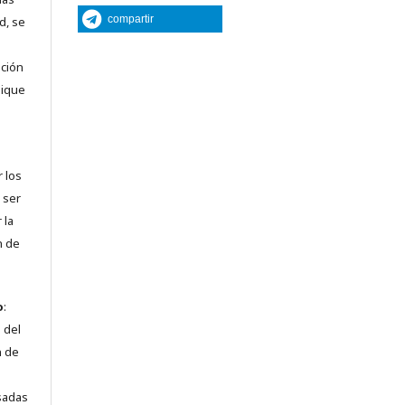
compartir
d, se
nción
lique
r los
 ser
 la
n de
o
:
 del
n de
sadas