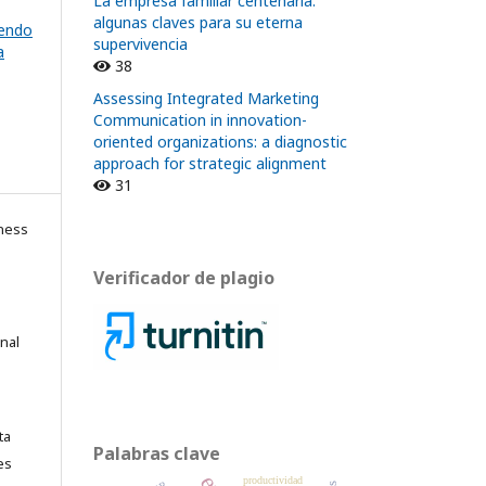
La empresa familiar centenaria:
algunas claves para su eterna
yendo
supervivencia
a
38
Assessing Integrated Marketing
Communication in innovation-
oriented organizations: a diagnostic
approach for strategic alignment
31
ness
Verificador de plagio
onal
ta
Palabras clave
es
productividad