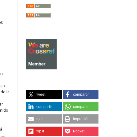
r,
on
ajo
 de la
tweet
compartir
er
compartir
compartir
enido
mail
impresión
tá
flip it
Pocket
las