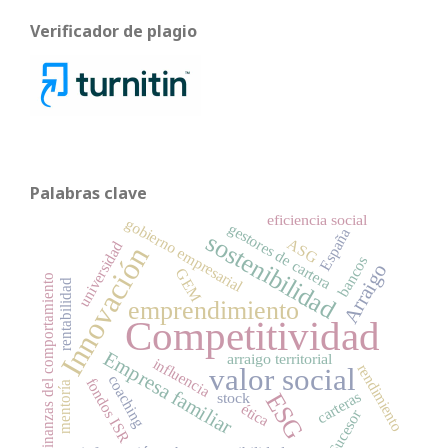
Verificador de plagio
Palabras clave
eficiencia social
gobierno empresarial
gestores de cartera
España
sostenibilidad
ASG
universidad
Innovación
bancos
Arraigo
GEM
finanzas del comportamiento
rentabilidad
emprendimiento
Competitividad
Empresa familiar
arraigo territorial
influencia
rendimiento
valor social
coaching
fondos ISR
mentoría
carteras
ESG
stock
ética
Sucesor