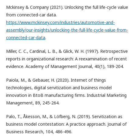
Mckinsey & Company (2021). Unlocking the full life-cycle value
from connected-car data.
https://www.mckinsey.com/industries/automotive-and-
assembly/our-insights/unlocking-the-full-life-cycle-value-from-
connected-car-data
.
Miller, C. C., Cardinal, L. B., & Glick, W. H. (1997). Retrospective
reports in organizational research: A reexamination of recent
evidence. Academy of Management Journal, 40(1), 189-204.
Paiola, M., & Gebauer, H. (2020). Internet of things
technologies, digital servitization and business model
innovation in BtoB manufacturing firms. Industrial Marketing
Management, 89, 245-264.
Palo, T., Åkesson, M., & Löfberg, N. (2019). Servitization as
business model contestation: A practice approach. Journal of
Business Research, 104, 486-496.