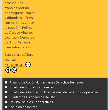
gratuito. Los
trabajos podrán
descargarse, copiar
y difundir, sin fines
comerciales. Véase
la sección “
Política
de Acceso Abierto,
Licencia y Derechos
de Autor/a
” para
más información.
Esta obra está bajo
licencia
CC BY-NC 4.0
Anuario de Acción Humanitaria y Derechos Humanos
Boletín de Estudios Económicos
Boletín de la Asociación Internacional de Derecho Cooperativo
Cuadernos Europeos de Deusto
Deusto Estudios Cooperativos
Estudios de Deusto