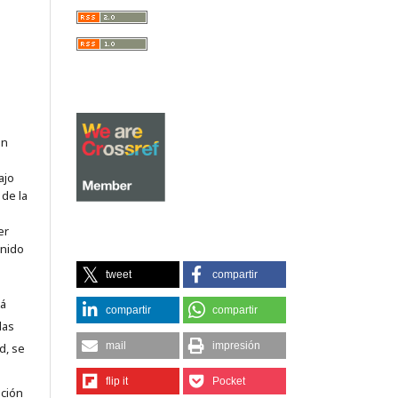
on
ajo
 de la
er
enido
tweet
compartir
tá
compartir
compartir
las
mail
impresión
d, se
flip it
Pocket
nción