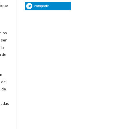
lique
compartir
r los
 ser
 la
n de
o
:
 del
n de
sadas