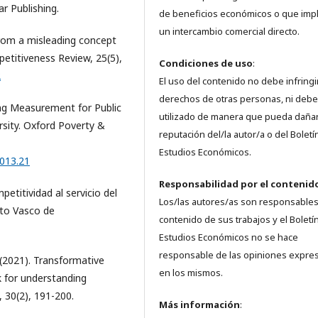
r Publishing.
de beneficios económicos o que imp
un intercambio comercial directo.
 From a misleading concept
etitiveness Review, 25(5),
Condiciones de uso
:
2
El uso del contenido no debe infringi
derechos de otras personas, ni debe
eing Measurement for Public
utilizado de manera que pueda dañar
rsity. Oxford Poverty &
reputación del/la autor/a o del Boletí
Estudios Económicos.
.013.21
Responsabilidad
por el contenid
petitividad al servicio del
Los/las autores/as son responsables
tuto Vasco de
contenido de sus trabajos y el Boletí
Estudios Económicos no se hace
responsable de las opiniones expre
 (2021). Transformative
en los mismos.
 for understanding
 30(2), 191-200.
Más información
: