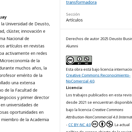
transformadora
Sección
guay
Artículos
la Universidad de Deusto,
d, clúster, innovación e
ema Nacional de
Derechos de autor 2025 Deusto Busi
s artículos en revistas
Alumni
cipa activamente en redes
 Microeconomía de la
 durante muchos años, la
Esta obra está bajo licencia internaci
profesor emérito de la
Creative Commons Reconocimiento-
NoComercial 4.0
.
ollado una extensa
Licencia
:
no de la Facultad de
Los trabajos publicados en esta revis
Negocios y primer director
desde 2021 se encuentran disponibl
 en universidades de
bajo la licencia
Creative Commons
osas oportunidades en
Attribution-NonCommercial 4.0 Internat
Es miembro de la Academia
-
CC BY-NC 4.0
. La actual