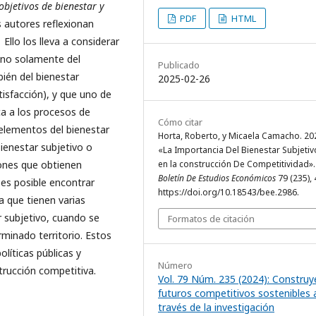
objetivos de bienestar y
PDF
HTML
os autores reflexionan
Ello los lleva a considerar
 no solamente del
Publicado
bién del bienestar
2025-02-26
tisfacción), y que uno de
ca a los procesos de
Cómo citar
 elementos del bienestar
Horta, Roberto, y Micaela Camacho. 20
ienestar subjetivo o
«La Importancia Del Bienestar Subjetiv
iones que obtienen
en la construcción De Competitividad».
Boletín De Estudios Económicos
79 (235), 
es posible encontrar
https://doi.org/10.18543/bee.2986.
a que tienen varias
r subjetivo, cuando se
Formatos de citación
minado territorio. Estos
líticas públicas y
Número
trucción competitiva.
Vol. 79 Núm. 235 (2024): Constru
futuros competitivos sostenibles 
través de la investigación