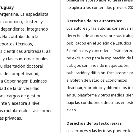
política de acceso abierto de la revis
Uruguay
se aplica a los contenidos previos 20
rgentina. Es especialista
Derechos de los autores/as
:
 económico, clusters y
Los autores y las autoras conservan 
independiente, integrando
derechos de autor/a sobre sus traba
 Ha contribuido a la
publicados en el Boletín de Estudios
eportes técnicos,
Económicos y conceden a éste dere
s científicas arbitradas, así
no exclusivos para la explotación de 
 y clases internacionales
trabajos con fines de maquetación,
su disertación doctoral
publicación y difusión. Esta licencia 
 de competitividad,
al Boletín de Estudios Económicos
 la Copenhagen Business
distribuir, reproducir y difundir los tr
dad de la Universidad
en su plataforma y otros medios, si
rsos cargos de gestión
bajo las condiciones descritas en est
nte y asesora a nivel
aviso.
s multilaterales, así como
as privadas.
Derechos de los lectores/as
:
Los lectores y las lectoras pueden lee