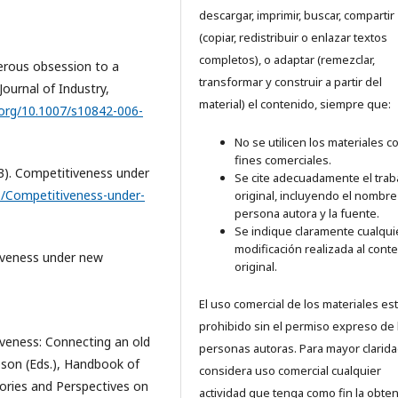
descargar, imprimir, buscar, compartir
(copiar, redistribuir o enlazar textos
completos), o adaptar (remezclar,
gerous obsession to a
transformar y construir a partir del
 Journal of Industry,
material) el contenido, siempre que:
.org/10.1007/s10842-006-
No se utilicen los materiales c
fines comerciales.
013). Competitiveness under
Se cite adecuadamente el trab
o/Competitiveness-under-
original, incluyendo el nombre
persona autora y la fuente.
Se indique claramente cualqui
modificación realizada al cont
tiveness under new
original.
El uso comercial de los materiales es
prohibido sin el permiso expreso de 
tiveness: Connecting an old
personas autoras. Para mayor clarida
pson (Eds.), Handbook of
considera uso comercial cualquier
ries and Perspectives on
actividad que tenga como fin la obte