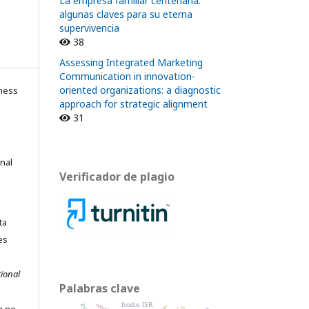
La empresa familiar centenaria:
algunas claves para su eterna
supervivencia
38
Assessing Integrated Marketing
Communication in innovation-
oriented organizations: a diagnostic
ness
approach for strategic alignment
31
onal
Verificador de plagio
ta
es
ional
Palabras clave
fondos ISR