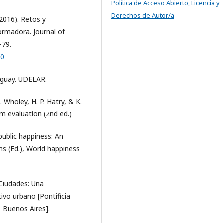
Política de Acceso Abierto, Licencia y
Derechos de Autor/a
(2016). Retos y
ormadora. Journal of
–79.
10
ruguay. UDELAR.
. Wholey, H. P. Hatry, & K.
m evaluation (2nd ed.)
public happiness: An
chs (Ed.), World happiness
Ciudades: Una
ivo urbano [Pontificia
s Buenos Aires].