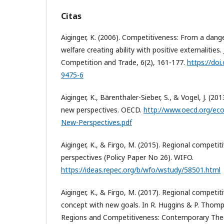
Citas
Aiginger, K. (2006). Competitiveness: From a dan
welfare creating ability with positive externalities.
Competition and Trade, 6(2), 161-177.
https://doi
9475-6
Aiginger, K., Bärenthaler-Sieber, S., & Vogel, J. (2
new perspectives. OECD.
http://www.oecd.org/ec
New-Perspectives.pdf
Aiginger, K., & Firgo, M. (2015). Regional competi
perspectives (Policy Paper No 26). WIFO.
https://ideas.repec.org/b/wfo/wstudy/58501.html
Aiginger, K., & Firgo, M. (2017). Regional competi
concept with new goals. In R. Huggins & P. Thom
Regions and Competitiveness: Contemporary Theo