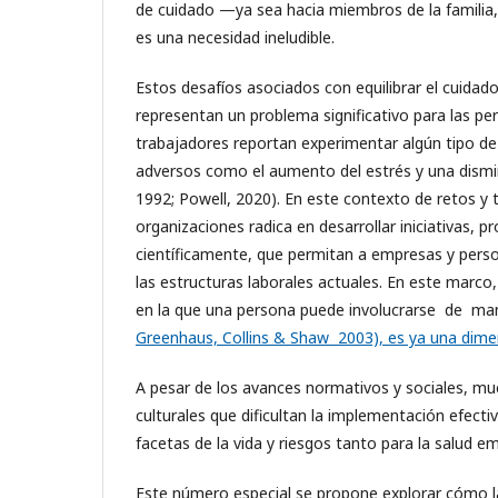
de cuidado —ya sea hacia miembros de la familia
es una necesidad ineludible.
Estos desafíos asociados con equilibrar el cuida
representan un problema significativo para las pe
trabajadores reportan experimentar algún tipo de co
adversos como el aumento del estrés y una disminu
1992; Powell, 2020). En este contexto de retos y t
organizaciones radica en desarrollar iniciativas,
científicamente, que permitan a empresas y pers
las estructuras laborales actuales. En este marco,
en la que una persona puede involucrarse de ma
Greenhaus, Collins & Shaw 2003), es ya una dimen
A pesar de los avances normativos y sociales, mu
culturales que dificultan la implementación efec
facetas de la vida y riesgos tanto para la salud em
Este número especial se propone explorar cómo la 