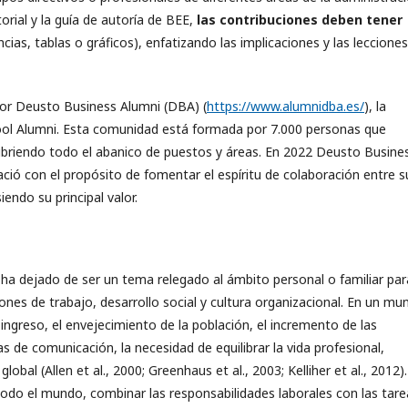
orial y la guía de autoría de BEE,
las contribuciones deben tener
cias, tablas o gráficos), enfatizando las implicaciones y las lecciones
por Deusto Business Alumni (DBA) (
https://www.alumnidba.es/
), la
l Alumni. Esta comunidad está formada por 7.000 personas que
ubriendo todo el abanico de puestos y áreas. En 2022 Deusto Busine
ció con el propósito de fomentar el espíritu de colaboración entre s
ndo su principal valor.
n ha dejado de ser un tema relegado al ámbito personal o familiar par
ones de trabajo, desarrollo social y cultura organizacional. En un mu
ngreso, el envejecimiento de la población, el incremento de las
 de comunicación, la necesidad de equilibrar la vida profesional,
obal (Allen et al., 2000; Greenhaus et al., 2003; Kelliher et al., 2012).
todo el mundo, combinar las responsabilidades laborales con las tare