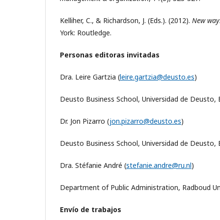
Kelliher, C., & Richardson, J. (Eds.). (2012).
New ways
York: Routledge.
Personas editoras invitadas
Dra. Leire Gartzia (
leire.gartzia@deusto.es
)
Deusto Business School, Universidad de Deusto, 
Dr. Jon Pizarro (
jon.pizarro@deusto.es
)
Deusto Business School, Universidad de Deusto, 
Dra. Stéfanie André (
stefanie.andre@ru.nl
)
Department of Public Administration, Radboud Un
Envío de trabajos