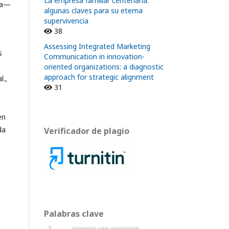
La empresa familiar centenaria:
ona—
algunas claves para su eterna
supervivencia
38
Assessing Integrated Marketing
s
Communication in innovation-
oriented organizations: a diagnostic
approach for strategic alignment
l.,
31
en
da
Verificador de plagio
Palabras clave
información sobre sostenibilidad