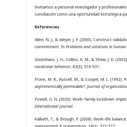
Invitamos a personal investigador y profesionale
conciliación como una oportunidad estratégica par
Referencias
Allen, N. J., & Meyer, J. P. (2000). Construct valid
commitment. In
Problems and solutions in human
Greenhaus, J. H., Collins, K. M., & Shaw, J. D. (200
vocational behavior
,
63
(3), 510-531.
Frone, M. R., Russell, M., & Cooper, M. L. (1992).
asymmetrically permeable?.
Journal of organizati
Powell, G. N. (2020). Work–family lockdown: impl
International Journal
.
Kalliath, T., & Brough, P. (2008). Work–life balan
management & organization
,
14
(3), 323-327.