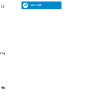
compartir
 de
l of
 An