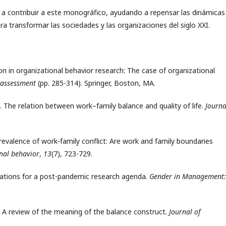
s a contribuir a este monográfico, ayudando a repensar las dinámicas
a transformar las sociedades y las organizaciones del siglo XXI.
ation in organizational behavior research: The case of organizational
 assessment
(pp. 285-314). Springer, Boston, MA.
3). The relation between work–family balance and quality of life.
Journa
 Prevalence of work‐family conflict: Are work and family boundaries
onal behavior
,
13
(7), 723-729.
ications for a post-pandemic research agenda.
Gender in Management:
ce: A review of the meaning of the balance construct.
Journal of