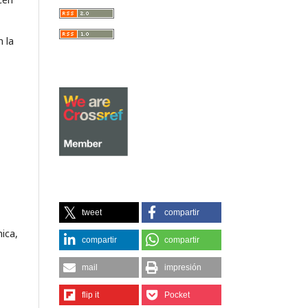
n la
tweet
compartir
mica,
compartir
compartir
mail
impresión
flip it
Pocket