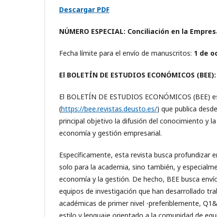
Descargar PDF
NÚMERO ESPECIAL:
Conciliación en la Empre
Fecha límite para el envío de manuscritos:
1 de o
El BOLETÍN DE ESTUDIOS ECONÓMICOS (BEE):
El BOLETÍN DE ESTUDIOS ECONÓMICOS (BEE) es un
(
https://bee.revistas.deusto.es/
) que publica desd
principal objetivo la difusión del conocimiento y l
economía y gestión empresarial.
Específicamente, esta revista busca profundizar e
solo para la academia, sino también, y especialme
economía y la gestión. De hecho, BEE busca envío
equipos de investigación que han desarrollado tra
académicas de primer nivel -preferiblemente, Q1
estilo y lenguaje orientado a la comunidad de equi