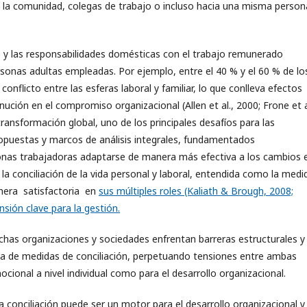
, la comunidad, colegas de trabajo o incluso hacia una misma pers
do y las responsabilidades domésticas con el trabajo remunerado
rsonas adultas empleadas. Por ejemplo, entre el 40 % y el 60 % de lo
nflicto entre las esferas laboral y familiar, lo que conlleva efectos
ción en el compromiso organizacional (Allen et al., 2000; Frone et a
ransformación global, uno de los principales desafíos para las
 propuestas y marcos de análisis integrales, fundamentados
onas trabajadoras adaptarse de manera más efectiva a los cambios 
 la conciliación de la vida personal y laboral, entendida como la medi
nera satisfactoria en
sus múltiples roles (Kaliath & Brough, 2008;
sión clave para la gestión.
chas organizaciones y sociedades enfrentan barreras estructurales y
tiva de medidas de conciliación, perpetuando tensiones entre ambas
ocional a nivel individual como para el desarrollo organizacional.
conciliación puede ser un motor para el desarrollo organizacional y