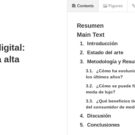
Contents
Figures
Resumen
Main Text
1.
Introducción
igital:
2.
Estado del arte
 alta
3.
Metodología y Resu
3.1.
¿Cómo ha evolucion
los últimos años?
3.2.
¿Cómo se puede fid
moda de lujo?
3.3.
¿Qué beneficios t
del consumidor de mod
4.
Discusión
5.
Conclusiones