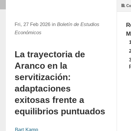
Co
Fri, 27 Feb 2026 in
Boletín de Estudios
R
Económicos
M
1
2
La trayectoria de
3
Aranco en la
servitización:
adaptaciones
exitosas frente a
equilibrios puntuados
Bart Kamp