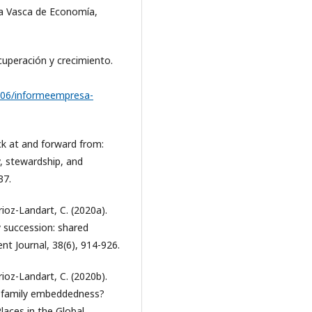
ta Vasca de Economía,
uperación y crecimiento.
/06/informeempresa-
ack at and forward from:
, stewardship, and
37.
rioz-Landart, C. (2020a).
y succession: shared
t Journal, 38(6), 914-926.
rioz-Landart, C. (2020b).
l family embeddedness?
laces in the Global