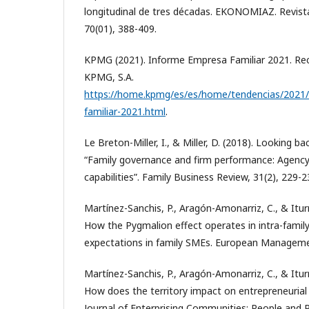
longitudinal de tres décadas. EKONOMIAZ. Revis
70(01), 388-409.
KPMG (2021). Informe Empresa Familiar 2021. Rec
KPMG, S.A.
https://home.kpmg/es/es/home/tendencias/2021
familiar-2021.html
.
Le Breton-Miller, I., & Miller, D. (2018). Looking b
“Family governance and firm performance: Agency
capabilities”. Family Business Review, 31(2), 229-2
Martínez-Sanchis, P., Aragón-Amonarriz, C., & Itur
How the Pygmalion effect operates in intra-famil
expectations in family SMEs. European Managemen
Martínez-Sanchis, P., Aragón-Amonarriz, C., & Itur
How does the territory impact on entrepreneuria
Journal of Enterprising Communities: People and P