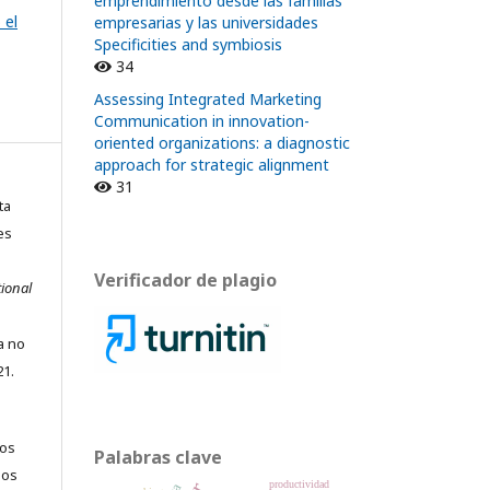
emprendimiento desde las familias
 el
empresarias y las universidades
Specificities and symbiosis
34
Assessing Integrated Marketing
Communication in innovation-
oriented organizations: a diagnostic
approach for strategic alignment
31
ta
es
Verificador de plagio
ional
ta no
21.
los
Palabras clave
jos
productividad