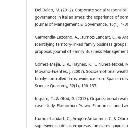
Del Baldo, M. (2012). Corporate social responsibil
governance in italian smes: the experience of some
Journal of Management & Governance, 16(1), 1-3
Garmendia-Lazcano, A., Iturrioz-Landart, C., & Ar
Identifying territory-linked family business group
proposal. Journal of Family Business Management
Gómez-Mejía, L. R., Haynes, K. T., Núñez-Nickel, M.
Moyano-Fuentes, J. (2007). Socioemotional wealth
family-controlled firms: evidence from Spanish olive
Science Quarterly, 52(1), 106-137.
Ingram, T., & Głód, G. (2018). Organizational resili
case study. Ekonomia i Prawo. Economics and Law,
Iturrioz-Landart, C., Aragón-Amonarriz, C. & Olarte
supervivencia de las empresas familiares guipuzc