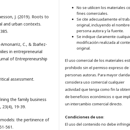
No se utilicen los materiales c
fines comerciales.
aesson, J. (2019). Roots to
Se cite adecuadamente el trab
al and urban contexts.
original, incluyendo el nombre
persona autora y la fuente.
–385.
Se indique claramente cualqui
modificación realizada al cont
n-Amonarriz, C., & Ibañez-
original.
lies in entrepreneurial
urnal of Entrepreneurship
El uso comercial de los materiales es
prohibido sin el permiso expreso de 
personas autoras. Para mayor clarida
ritical assessment.
considera uso comercial cualquier
actividad que tenga como fin la obte
de beneficios económicos o que imp
efining the family business
un intercambio comercial directo.
 23(4), 19-39.
Condiciones de uso
:
n models: the pertinence of
El uso del contenido no debe infringi
551-561.