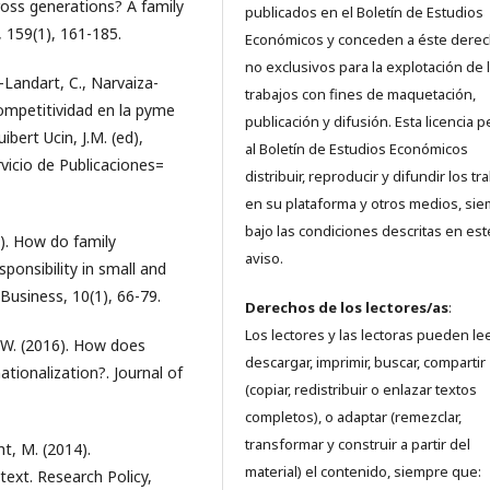
ross generations? A family
publicados en el Boletín de Estudios
, 159(1), 161-185.
Económicos y conceden a éste dere
no exclusivos para la explotación de 
-Landart, C., Narvaiza-
trabajos con fines de maquetación,
 competitividad en la pyme
publicación y difusión. Esta licencia 
bert Ucin, J.M. (ed),
al Boletín de Estudios Económicos
vicio de Publicaciones=
distribuir, reproducir y difundir los tr
en su plataforma y otros medios, si
bajo las condiciones descritas en est
0). How do family
aviso.
ponsibility in small and
Business, 10(1), 66-79.
Derechos de los lectores/as
:
Los lectores y las lectoras pueden lee
 P. W. (2016). How does
descargar, imprimir, buscar, compartir
ationalization?. Journal of
(copiar, redistribuir o enlazar textos
completos), o adaptar (remezclar,
transformar y construir a partir del
ht, M. (2014).
material) el contenido, siempre que:
text. Research Policy,