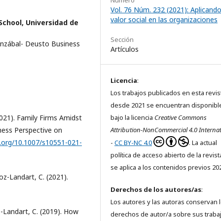
Número
Vol. 76 Núm. 232 (2021): Aplicando
valor social en las organizaciones
School, Universidad de
Sección
anzábal- Deusto Business
Artículos
Licencia
:
Los trabajos publicados en esta revis
desde 2021 se encuentran disponibl
(2021). Family Firms Amidst
bajo la licencia
Creative Commons
dness Perspective on
Attribution-NonCommercial 4.0 Internat
i.org/10.1007/s10551-021-
-
CC BY-NC 4.0
. La actual
política de acceso abierto de la revis
se aplica a los contenidos previos 20
oz-Landart, C. (2021).
Derechos de los autores/as
:
Los autores y las autoras conservan 
z-Landart, C. (2019). How
derechos de autor/a sobre sus traba