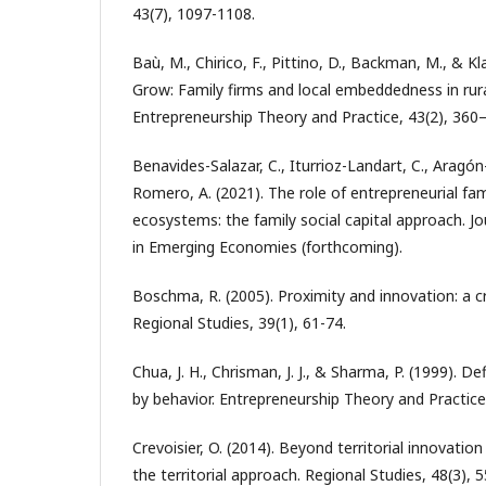
43(7), 1097-1108.
Baù, M., Chirico, F., Pittino, D., Backman, M., & Kl
Grow: Family firms and local embeddedness in rur
Entrepreneurship Theory and Practice, 43(2), 360
Benavides-Salazar, C., Iturrioz-Landart, C., Aragó
Romero, A. (2021). The role of entrepreneurial fami
ecosystems: the family social capital approach. Jo
in Emerging Economies (forthcoming).
Boschma, R. (2005). Proximity and innovation: a c
Regional Studies, 39(1), 61-74.
Chua, J. H., Chrisman, J. J., & Sharma, P. (1999). D
by behavior. Entrepreneurship Theory and Practice,
Crevoisier, O. (2014). Beyond territorial innovatio
the territorial approach. Regional Studies, 48(3), 