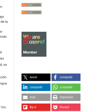
on
ajo
 de la
er
enido
tá
las
d, se
nción
tweet
compartir
lique
compartir
compartir
mail
impresión
r los
flip it
Pocket