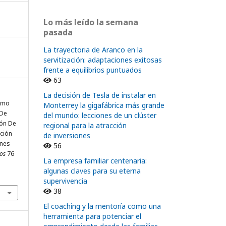
Lo más leído la semana
pasada
La trayectoria de Aranco en la
servitización: adaptaciones exitosas
frente a equilibrios puntuados
63
La decisión de Tesla de instalar en
Cómo
Monterrey la gigafábrica más grande
 De
del mundo: lecciones de un clúster
ión De
regional para la atracción
ación
de inversiones
ones
56
os
76
La empresa familiar centenaria:
algunas claves para su eterna
supervivencia
38
El coaching y la mentoría como una
herramienta para potenciar el