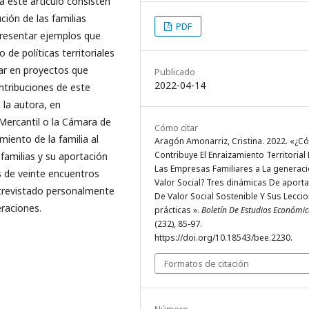
za este artículo consisten
ción de las familias
PDF
 presentar ejemplos que
o de políticas territoriales
par en proyectos que
Publicado
2022-04-14
ntribuciones de este
 la autora, en
 Mercantil o la Cámara de
Cómo citar
miento de la familia al
Aragón Amonarriz, Cristina. 2022. «¿
Contribuye El Enraizamiento Territorial
 familias y su aportación
Las Empresas Familiares a La generac
 de veinte encuentros
Valor Social? Tres dinámicas De aport
ntrevistado personalmente
De Valor Social Sostenible Y Sus Lecci
raciones.
prácticas ».
Boletín De Estudios Económic
(232), 85-97.
https://doi.org/10.18543/bee.2230.
Formatos de citación