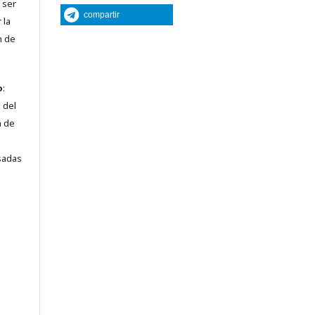
 ser
compartir
 la
n de
o
:
 del
n de
sadas