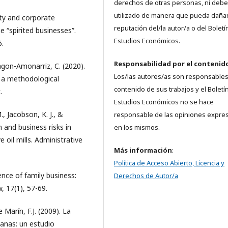
derechos de otras personas, ni debe
utilizado de manera que pueda dañar
ity and corporate
reputación del/la autor/a o del Boletí
 “spirited businesses”.
Estudios Económicos.
6.
Responsabilidad
por el contenid
agon-Amonarriz, C. (2020).
Los/las autores/as son responsables
s: a methodological
contenido de sus trabajos y el Boletí
.
Estudios Económicos no se hace
, Jacobson, K. J., &
responsable de las opiniones expre
 and business risks in
en los mismos.
 oil mills. Administrative
Más información
:
Política de Acceso Abierto, Licencia y
ence of family business:
Derechos de Autor/a
 17(1), 57-69.
 Marín, F.J. (2009). La
oanas: un estudio