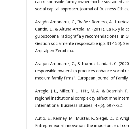
can responsible family ownership be sustained ac
social capital approach. Journal of Business Ethics
Aragón-Amonarriz, C., Ibañez-Romero, A., Iturrioz
Cantín, L., & Altuna-Artola, M. (2011). La RS y la
guipuzcoana: radiografía y recomendaciones. In Gui
Gestión socialmente responsable (pp. 31-150). Ser
Argitalpen Zerbitzua.
Aragon-Amonarriz, C., & Iturrioz-Landart, C. (202
responsible ownership practices enhance social res
medium family firms?. European Journal of Family 
Arregle, J. L., Miller, T. L., Hitt, M. A., & Beamish,
regional institutional complexity affect mne intern
International Business Studies, 47(6), 697-722.
Autio, E., Kenney, M., Mustar, P., Siegel, D., & Wrig
Entrepreneurial innovation: the importance of con