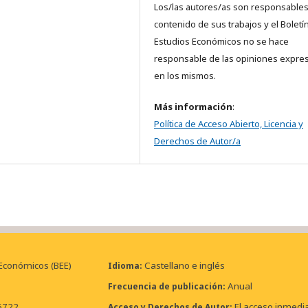
Los/las autores/as son responsables
contenido de sus trabajos y el Boletí
Estudios Económicos no se hace
responsable de las opiniones expre
en los mismos.
Más información
:
Política de Acceso Abierto, Licencia y
Derechos de Autor/a
 Económicos (BEE)
Castellano e inglés
Idioma
Anual
Frecuencia de publicación
6722
El acceso inmedia
Acceso y Derechos de Autor