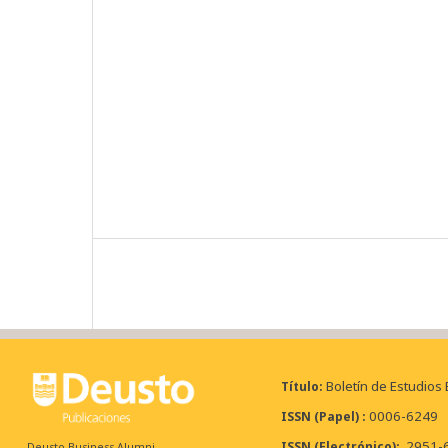
Boletín de Estudios
Título
0006-6249
ISSN (Papel)
2951-
ISSN (Electrónico)
Deusto Business Alumni