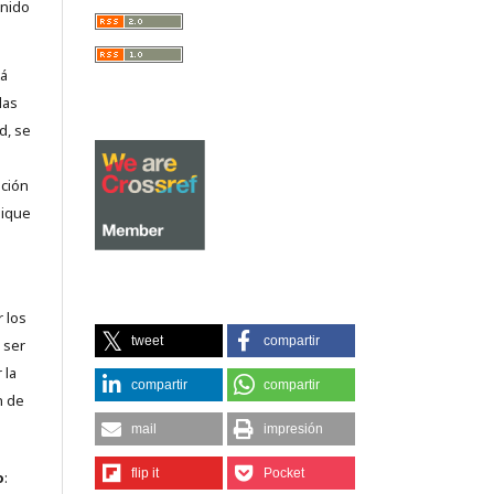
enido
tá
las
d, se
nción
lique
r los
tweet
compartir
 ser
 la
compartir
compartir
n de
mail
impresión
flip it
Pocket
o
: