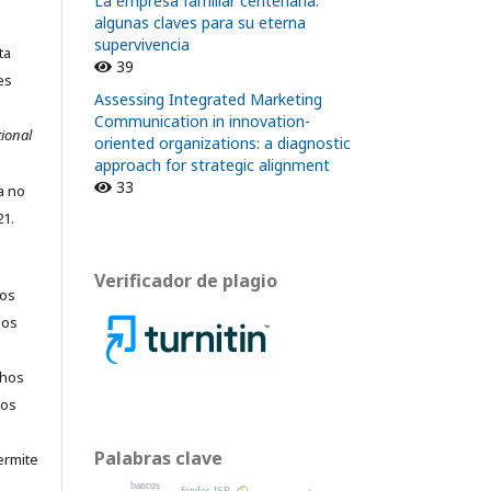
La empresa familiar centenaria:
algunas claves para su eterna
supervivencia
ta
39
es
Assessing Integrated Marketing
Communication in innovation-
ional
oriented organizations: a diagnostic
approach for strategic alignment
33
ta no
21.
Verificador de plagio
los
jos
chos
los
Palabras clave
permite
bancos
fondos ISR