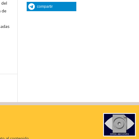
 del
compartir
n de
sadas
to al contenido