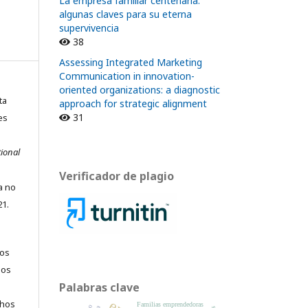
La empresa familiar centenaria:
algunas claves para su eterna
supervivencia
38
Assessing Integrated Marketing
Communication in innovation-
oriented organizations: a diagnostic
ta
approach for strategic alignment
31
es
ional
Verificador de plagio
ta no
21.
los
jos
Palabras clave
chos
Familias emprendedoras