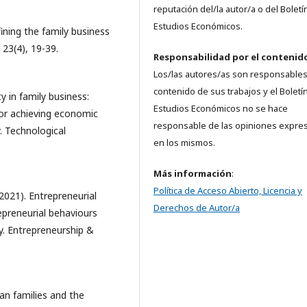
reputación del/la autor/a o del Boletí
Estudios Económicos.
efining the family business
 23(4), 19-39.
Responsabilidad
por el contenid
Los/las autores/as son responsables
contenido de sus trabajos y el Boletí
ty in family business:
Estudios Económicos no se hace
or achieving economic
responsable de las opiniones expre
y. Technological
en los mismos.
Más información
:
Política de Acceso Abierto, Licencia y
(2021). Entrepreneurial
Derechos de Autor/a
epreneurial behaviours
ly. Entrepreneurship &
an families and the