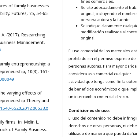
fines comerciales.
ures of family businesses
Se cite adecuadamente el trab
lity. Futures, 75, 54-65.
original, incluyendo el nombre
persona autora y la fuente.
Se indique claramente cualqui
modificación realizada al cont
e, A. (2017). Researching
original.
ll Business Management,
7
El uso comercial de los materiales es
prohibido sin el permiso expreso de 
 Family entrepreneurship: a
personas autoras. Para mayor clarida
epreneurship, 10(3), 161-
considera uso comercial cualquier
0000049
actividad que tenga como fin la obte
de beneficios económicos o que imp
 The varying effects of
un intercambio comercial directo.
trepreneurship Theory and
j.1540-6520.2012.00533.x
Condiciones de uso
:
El uso del contenido no debe infringi
ly firms. In: Melin L,
derechos de otras personas, ni debe
ook of Family Business.
utilizado de manera que pueda dañar