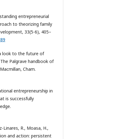
rstanding entrepreneurial
roach to theorizing family
evelopment, 33(5-6), 405–
089
 a look to the future of
In The Palgrave handbook of
 Macmillan, Cham.
rational entrepreneurship in
at is successfully
ledge.
ez-Linares, R., Moasa, H.,
ion and action: persistent