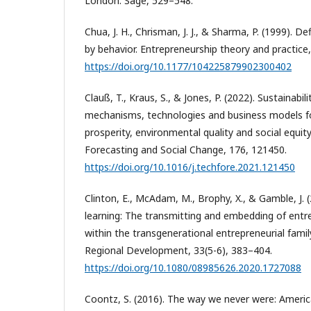
London: Sage, 529–548.
Chua, J. H., Chrisman, J. J., & Sharma, P. (1999). D
by behavior. Entrepreneurship theory and practice,
https://doi.org/10.1177/104225879902300402
Clauß, T., Kraus, S., & Jones, P. (2022). Sustainabili
mechanisms, technologies and business models f
prosperity, environmental quality and social equit
Forecasting and Social Change, 176, 121450.
https://doi.org/10.1016/j.techfore.2021.121450
Clinton, E., McAdam, M., Brophy, X., & Gamble, J. 
learning: The transmitting and embedding of entr
within the transgenerational entrepreneurial fami
Regional Development, 33(5-6), 383–404.
https://doi.org/10.1080/08985626.2020.1727088
Coontz, S. (2016). The way we never were: Americ