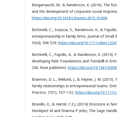
Bergamaschi, M., & Randerson, K. (2016). The fut
and the development of corporate social responsibi
https://doi.org/10.1016/j.futures.2015.10.006
Bettinelli, C., Sciascia, S., Randerson, K., & Fayoll
entrepreneurship in family firms. Journal of Sma
55(4), 506-529.
https://doi.org/10.1111/jsbm.1234
Bettinelli, C., Fayolle, A., & Randerson, K. (2014).
developing field. Foundations and Trends® in Entr
236. Now publishers.
https://doi.org/10.1561/030
Brannon, D. L., Wiklund, J., & Haynie, J. M. (2013).
family relationships in entrepreneurial teams. En
Practice, 37(1), 107–132.
https://doi.org/10.1111/
Brundin, E., & Härtel, C.E.J. (2014) Emotions in fami
Nordqvist M and Sharma P (eds). The Sage Handb