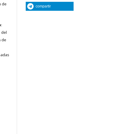
n de
compartir
o
:
 del
n de
sadas