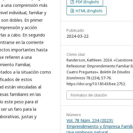
PDF (English)
n a una comprensión más
HTML (English)
el individual, familiar y
a son dobles. En primer
omprensión y acción
Publicado
rlas a cabo. En segundo
2024-03-22
ntrarse en la corriente
spectos importantes hasta
Cómo citar
se refieren a una
Randerson, Kathleen. 2024. «Cuestione
iento Familiar,
Reflexionar: Emprendimiento Familiar E
ados a la situación como
Cuatro Preguntas».
Boletín De Estudios
Económicos
78 (234), 57-76.
ficados de estos
https://doi.org/10.18543/bee.2752.
d están vinculadas al
esas familiares en las
Formatos de citación
o este peso para el
ser un faro para la
Número
borativas, justas y
Vol. 78 Núm. 234 (2023):
Emprendimiento y Empresa Familia
Una simbiosis natural