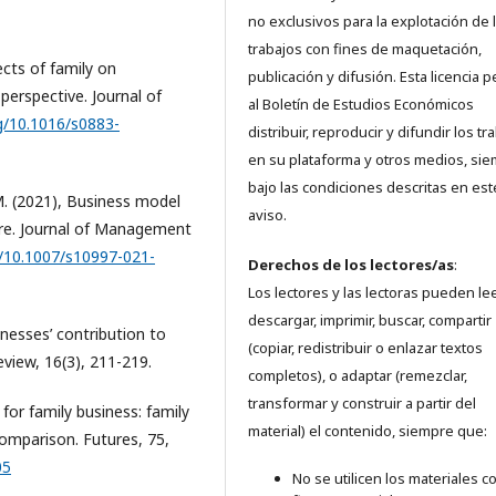
no exclusivos para la explotación de 
trabajos con fines de maquetación,
fects of family on
publicación y difusión. Esta licencia 
erspective. Journal of
al Boletín de Estudios Económicos
rg/10.1016/s0883-
distribuir, reproducir y difundir los tr
en su plataforma y otros medios, si
bajo las condiciones descritas en est
, M. (2021), Business model
aviso.
ture. Journal of Management
g/10.1007/s10997-021-
Derechos de los lectores/as
:
Los lectores y las lectoras pueden lee
descargar, imprimir, buscar, compartir
inesses’ contribution to
(copiar, redistribuir o enlazar textos
view, 16(3), 211-219.
completos), o adaptar (remezclar,
transformar y construir a partir del
 for family business: family
material) el contenido, siempre que:
omparison. Futures, 75,
05
No se utilicen los materiales c