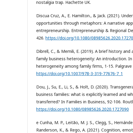
nostalgia trap. Hachette UK.
Discua Cruz, A., E. Hamilton., & Jack. (2021). Unde
opportunities through metaphors: A narrative app
entrepreneurship. Entrepreneurship & Regional D
426.
https://doi.org/10.1080/08985626.2020.1727
Dibrell, C., & Memili, E. (2019). A brief history and
family business heterogeneity: An introduction. 
heterogeneity among family firms, 1-15. Palgrave
https://doi.org/10.1007/978-3-319-77676-7_1
Dou, J., Su, E., Li, S., & Holt, D. (2020). Transgene
business families: what is explicitly learned and wh
transferred? In Families in Business, 92-106. Rout
https://doi.org/10.1080/08985626.2020.1727090
e Cunha, M. P., Leitão, M. J. S., Clegg, S., Hernánd
Randerson, K., & Rego, A. (2021). Cognition, emot