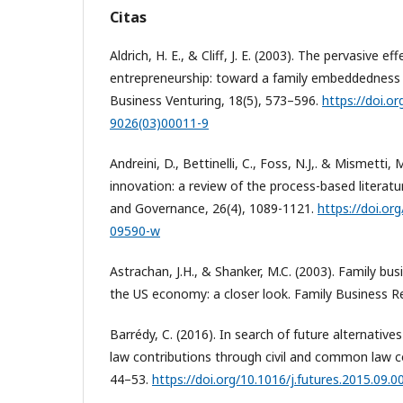
Citas
Aldrich, H. E., & Cliff, J. E. (2003). The pervasive ef
entrepreneurship: toward a family embeddedness p
Business Venturing, 18(5), 573–596.
https://doi.o
9026(03)00011-9
Andreini, D., Bettinelli, C., Foss, N.J,. & Mismetti
innovation: a review of the process-based litera
and Governance, 26(4), 1089-1121.
https://doi.or
09590-w
Astrachan, J.H., & Shanker, M.C. (2003). Family bus
the US economy: a closer look. Family Business Re
Barrédy, C. (2016). In search of future alternatives
law contributions through civil and common law c
44–53.
https://doi.org/10.1016/j.futures.2015.09.0