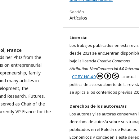
Sección
Artículos
Licencia
:
Los trabajos publicados en esta revis
ol, France
desde 2021 se encuentran disponibl
lds her PhD from the
bajo la licencia
Creative Commons
us on entrepreneurial
Attribution-NonCommercial 4.0 Internat
repreneurship, family
-
CC BY-NC 4.0
. La actual
nd many articles in
política de acceso abierto de la revis
velopment, the
se aplica a los contenidos previos 20
 and Research, Futures,
served as Chair of the
Derechos de los autores/as
:
rently VP France for the
Los autores y las autoras conservan 
derechos de autor/a sobre sus traba
publicados en el Boletín de Estudios
Económicos y conceden a éste dere