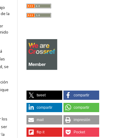
ajo
 de la
er
enido
tá
las
d, se
nción
lique
tweet
compartir
compartir
compartir
r los
mail
impresión
 ser
flip it
Pocket
 la