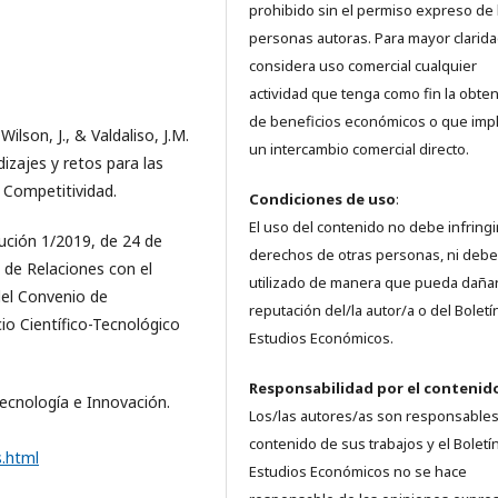
prohibido sin el permiso expreso de 
personas autoras. Para mayor clarida
considera uso comercial cualquier
actividad que tenga como fin la obte
de beneficios económicos o que imp
ilson, J., & Valdaliso, J.M.
un intercambio comercial directo.
dizajes y retos para las
 Competitividad.
Condiciones de uso
:
El uso del contenido no debe infringi
lución 1/2019, de 24 de
derechos de otras personas, ni debe
y de Relaciones con el
utilizado de manera que pueda dañar
del Convenio de
reputación del/la autor/a o del Boletí
io Científico-Tecnológico
Estudios Económicos.
Responsabilidad
por el contenid
Tecnología e Innovación.
Los/las autores/as son responsables
contenido de sus trabajos y el Boletí
.html
Estudios Económicos no se hace