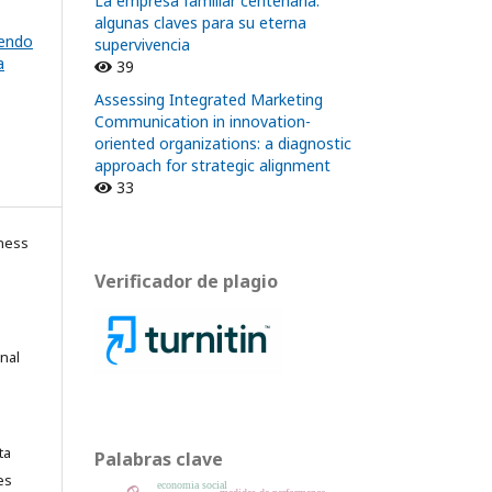
La empresa familiar centenaria:
algunas claves para su eterna
yendo
supervivencia
a
39
Assessing Integrated Marketing
Communication in innovation-
oriented organizations: a diagnostic
approach for strategic alignment
33
ness
Verificador de plagio
onal
ta
Palabras clave
es
economía social