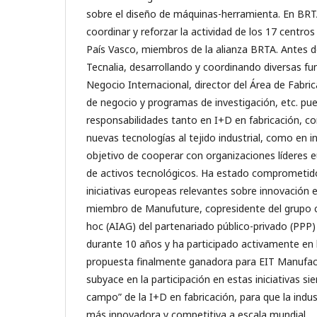
sobre el diseño de máquinas-herramienta. En BRTA,
coordinar y reforzar la actividad de los 17 centros
País Vasco, miembros de la alianza BRTA. Antes de
Tecnalia, desarrollando y coordinando diversas fu
Negocio Internacional, director del Área de Fabri
de negocio y programas de investigación, etc. p
responsabilidades tanto en I+D en fabricación, con
nuevas tecnologías al tejido industrial, como en in
objetivo de cooperar con organizaciones líderes e
de activos tecnológicos. Ha estado comprometido
iniciativas europeas relevantes sobre innovación e
miembro de Manufuture, copresidente del grupo co
hoc (AIAG) del partenariado público-privado (PPP)
durante 10 años y ha participado activamente en l
propuesta finalmente ganadora para EIT Manufact
subyace en la participación en estas iniciativas si
campo” de la I+D en fabricación, para que la indu
más innovadora y competitiva a escala mundial.