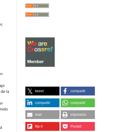
r,
on
ajo
 de la
tweet
compartir
er
compartir
compartir
enido
mail
impresión
flip it
Pocket
tá