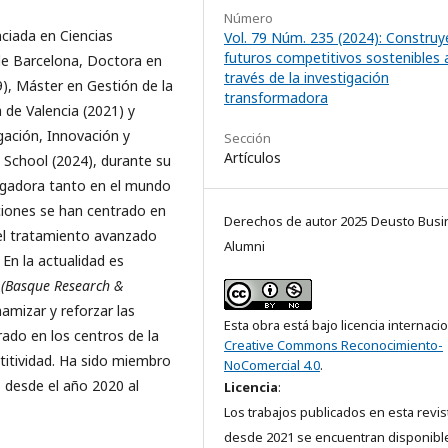
Número
ciada en Ciencias
Vol. 79 Núm. 235 (2024): Constru
futuros competitivos sostenibles 
de Barcelona, Doctora en
través de la investigación
9), Máster en Gestión de la
transformadora
a de Valencia (2021) y
gación, Innovación y
Sección
Artículos
 School (2024), durante su
tigadora tanto en el mundo
ciones se han centrado en
Derechos de autor 2025 Deusto Busi
el tratamiento avanzado
Alumni
 En la actualidad es
A
(Basque Research &
namizar y reforzar las
Esta obra está bajo licencia internaci
ado en los centros de la
Creative Commons Reconocimiento-
titividad. Ha sido miembro
NoComercial 4.0
.
 desde el año 2020 al
Licencia
:
Los trabajos publicados en esta revis
desde 2021 se encuentran disponibl