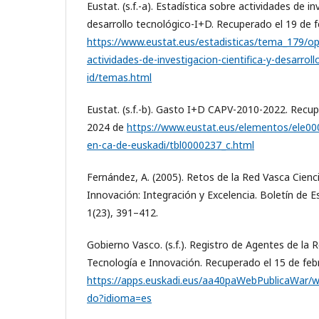
Eustat. (s.f.-a). Estadística sobre actividades de in
desarrollo tecnológico-I+D. Recuperado el 19 de 
https://www.eustat.eus/estadisticas/tema_179/opt
actividades-de-investigacion-cientifica-y-desarrol
id/temas.html
Eustat. (s.f.-b). Gasto I+D CAPV-2010-2022. Recu
2024 de
https://www.eustat.eus/elementos/ele000
en-ca-de-euskadi/tbl0000237_c.html
Fernández, A. (2005). Retos de la Red Vasca Cienc
Innovación: Integración y Excelencia. Boletín de 
1(23), 391–412.
Gobierno Vasco. (s.f.). Registro de Agentes de la 
Tecnología e Innovación. Recuperado el 15 de feb
https://apps.euskadi.eus/aa40paWebPublicaWar/we
do?idioma=es