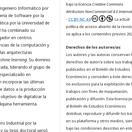
bajo la licencia
Creative Commons
Ingeniero Informático por
Attribution-NonCommercial 4.0 Internat
ería de Software por la
-
CC BY-NC 4.0
. La actual
tica por la Universidad de
política de acceso abierto de la revis
al ha combinado su
se aplica a los contenidos previos 20
igador en centros
encias de la computación y
Derechos de los autores/as
:
las arquitecturas
Los autores y las autoras conservan 
chine learning
. Su dominio
derechos de autor/a sobre sus traba
zada, liderando el grupo de
publicados en el Boletín de Estudios
especializado en
Económicos y conceden a éste dere
n incorporar las últimas
no exclusivos para la explotación de 
de datos a la producción
trabajos con fines de maquetación,
 objetivo de digitalizar la
publicación y difusión. Esta licencia 
máquina herramienta.
al Boletín de Estudios Económicos
distribuir, reproducir y difundir los tr
en su plataforma y otros medios, si
o Industrial por la
bajo las condiciones descritas en est
y su tesis doctoral versó