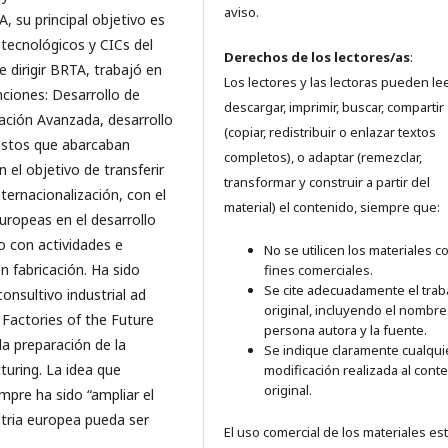
aviso.
 su principal objetivo es
 tecnológicos y CICs del
Derechos de los lectores/as
:
 dirigir BRTA, trabajó en
Los lectores y las lectoras pueden lee
nciones: Desarrollo de
descargar, imprimir, buscar, compartir
cación Avanzada, desarrollo
(copiar, redistribuir o enlazar textos
uestos que abarcaban
completos), o adaptar (remezclar,
 el objetivo de transferir
transformar y construir a partir del
ternacionalización, con el
material) el contenido, siempre que:
uropeas en el desarrollo
 con actividades e
No se utilicen los materiales c
n fabricación. Ha sido
fines comerciales.
Se cite adecuadamente el trab
nsultivo industrial ad
original, incluyendo el nombre
 Factories of the Future
persona autora y la fuente.
a preparación de la
Se indique claramente cualqui
uring. La idea que
modificación realizada al cont
original.
empre ha sido “ampliar el
stria europea pueda ser
El uso comercial de los materiales es