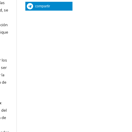
las
compartir
d, se
nción
lique
r los
 ser
 la
n de
o
:
 del
n de