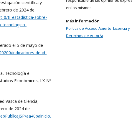
responsable de las opiniones expre
vestigación científica y
en los mismos.
febrero de 2024 de
_0/ti_estadistica-sobre-
Más información
:
lo-tecnologico-
Política de Acceso Abierto, Licencia y
Derechos de Autor/a
perado el 5 de mayo de
0200/indicadores-de-id-
ia, Tecnología e
Estudios Económicos, LX-Nº
Red Vasca de Ciencia,
rero de 2024 de
bPublicaJSP/aa40painicio.