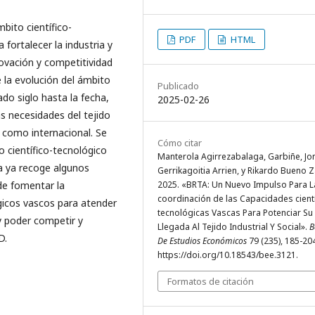
bito científico-
PDF
HTML
 fortalecer la industria y
novación y competitividad
e la evolución del ámbito
Publicado
do siglo hasta la fecha,
2025-02-26
s necesidades del tejido
 como internacional. Se
Cómo citar
o científico-tecnológico
Manterola Agirrezabalaga, Garbiñe, Jo
ia ya recoge algunos
Gerrikagoitia Arrien, y Rikardo Bueno 
2025. «BRTA: Un Nuevo Impulso Para L
 de fomentar la
coordinación de las Capacidades cientí
gicos vascos para atender
tecnológicas Vascas Para Potenciar Su
 y poder competir y
Llegada Al Tejido Industrial Y Social».
B
D.
De Estudios Económicos
79 (235), 185-20
https://doi.org/10.18543/bee.3121.
Formatos de citación