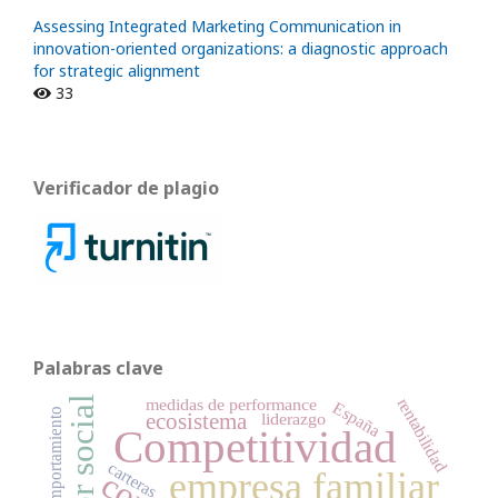
Assessing Integrated Marketing Communication in
innovation-oriented organizations: a diagnostic approach
for strategic alignment
33
Verificador de plagio
Palabras clave
valor social
rentabilidad
medidas de performance
España
sesgos de comportamiento
ecosistema
liderazgo
Competitividad
carteras
empresa familiar