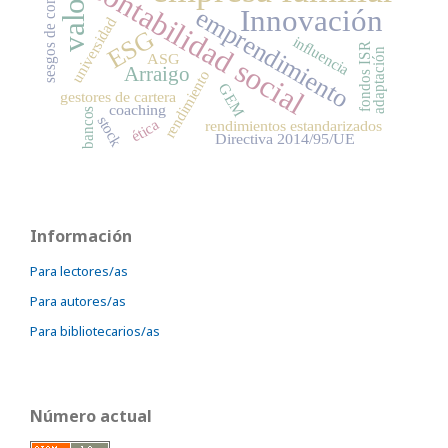
contabilidad social
Innovación
emprendimiento
universidad
ESG
influencia
fondos ISR
adaptación
ASG
Arraigo
rendimiento
GEM
gestores de cartera
coaching
bancos
stock
ética
rendimientos estandarizados
Directiva 2014/95/UE
Información
Para lectores/as
Para autores/as
Para bibliotecarios/as
Número actual