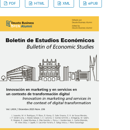
PDF
HTML
XML
ePUB