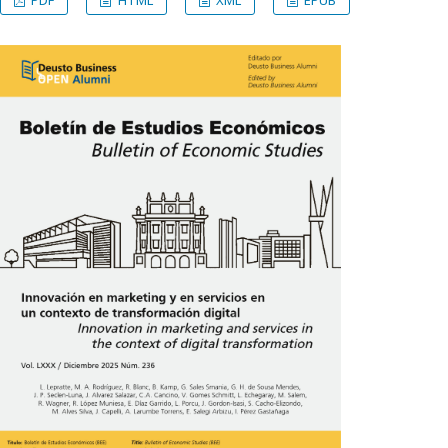
PDF
HTML
XML
EPUB