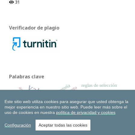
31
Verificador de plagio
Palabras clave
valor social
mentoría
reglas de selección
rendimiento
antifragilidad
gobierno empresarial
ESG
ASG
ecosistema
Competitividad
ética
rentabilidad
Este sitio web utiliza cookies para asegurar que usted obtenga la
GEM
desempeño
mejor experiencia en nuestro sitio web.
Puede leer más sobre el
Arraigo
España
gestores de cartera
uso de cookies en nuestra
política de privacidad y cookies
Innovación
Sostenibilidad
Empresa familiar
liderazgo
influencia
Configuración
Aceptar todas las cookies
Sucesor
stock
carteras